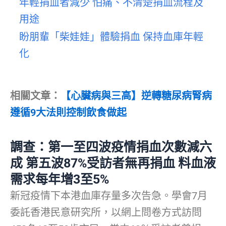
年輕捐血者減少 怕痛、不清楚捐血流程及
用途
盼朋輩「柴娃娃」體驗捐血 保持血庫年輕
化
相關文章：
【心臟病與三高】逆轉糖尿病腎病
遵循9大法則控制飲食做起
調查：第一至四波疫情捐血次數減六
成 第五波87%受訪者無再捐血 料血液
需求每年增3至5%
新冠疫情下本港血庫存量多次告急。學會7月
委託香港民意研究所，以網上問卷方式訪問