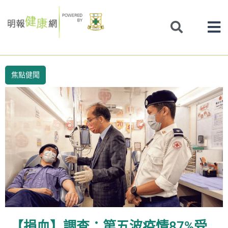
Skip
to
content
焦點健聞
【捐血】調查：第五波疫情87%受