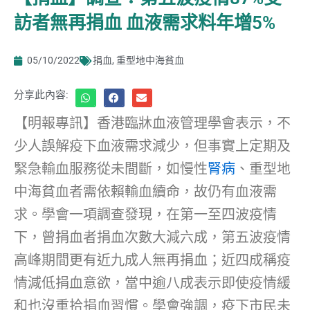
訪者無再捐血 血液需求料年增5%
05/10/2022
捐血
,
重型地中海貧血
分享此內容:
【明報專訊】香港臨牀血液管理學會表示，不
少人誤解疫下血液需求減少，但事實上定期及
緊急輸血服務從未間斷，如慢性
腎病
、重型地
中海貧血者需依賴輸血續命，故仍有血液需
求。學會一項調查發現，在第一至四波疫情
下，曾捐血者捐血次數大減六成，第五波疫情
高峰期間更有近九成人無再捐血；近四成稱疫
情減低捐血意欲，當中逾八成表示即使疫情緩
和也沒重拾捐血習慣。學會強調，疫下市民未