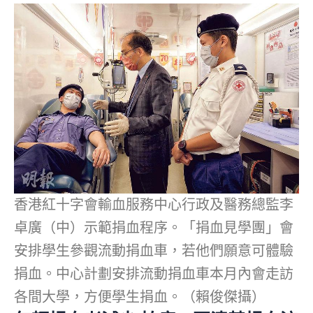
香港紅十字會輸血服務中心行政及醫務總監李
卓廣（中）示範捐血程序。「捐血見學團」會
安排學生參觀流動捐血車，若他們願意可體驗
捐血。中心計劃安排流動捐血車本月內會走訪
各間大學，方便學生捐血。（賴俊傑攝）