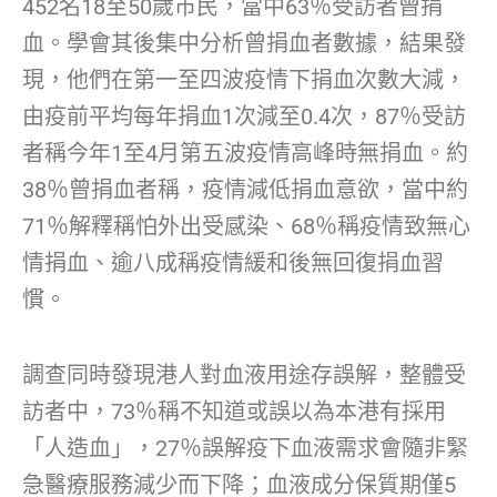
452名18至50歲市民，當中63％受訪者曾捐
血。學會其後集中分析曾捐血者數據，結果發
現，他們在第一至四波疫情下捐血次數大減，
由疫前平均每年捐血1次減至0.4次，87％受訪
者稱今年1至4月第五波疫情高峰時無捐血。約
38％曾捐血者稱，疫情減低捐血意欲，當中約
71％解釋稱怕外出受感染、68％稱疫情致無心
情捐血、逾八成稱疫情緩和後無回復捐血習
慣。
調查同時發現港人對血液用途存誤解，整體受
訪者中，73％稱不知道或誤以為本港有採用
「人造血」，27％誤解疫下血液需求會隨非緊
急醫療服務減少而下降；血液成分保質期僅5