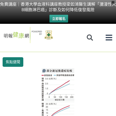
Skip
X
免費講座｜香港大學血液科講座教授梁如鴻醫生講解「瀰漫性大
B細胞淋巴癌」診斷及如何降低復發風險
to
立即報名
content
焦點健聞