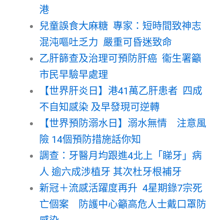
港
兒童誤食大麻糖 專家：短時間致神志
混沌嘔吐乏力 嚴重可昏迷致命
乙肝篩查及治理可預防肝癌 衞生署籲
市民早驗早處理
【世界肝炎日】港41萬乙肝患者 四成
不自知感染 及早發現可逆轉
【世界預防溺水日】溺水無情 注意風
險 14個預防措施話你知
調查：牙醫月均跟進4北上「睇牙」病
人 逾六成涉植牙 其次杜牙根補牙
新冠＋流感活躍度再升 4星期錄7宗死
亡個案 防護中心籲高危人士戴口罩防