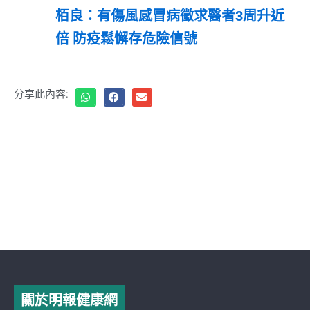
栢良：有傷風感冒病徵求醫者3周升近
倍 防疫鬆懈存危險信號
分享此內容:
關於明報健康網