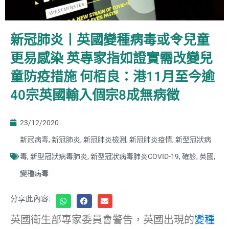
新冠肺炎丨英國變種病毒或令兒童
更易感染 英專家指如證實需改變兒
童防疫措施 何栢良：港11月至今逾
40宗英國輸入個宗8成無病徵
23/12/2020
新冠病毒
,
新冠肺炎
,
新冠肺炎檢測
,
新冠肺炎疫情
,
新型冠狀病
毒
,
新型冠狀病毒肺炎
,
新型冠狀病毒肺炎COVID-19
,
確診
,
英國
,
變種病毒
分享此內容:
英國衛生部專家委員會警告，英國出現的
變種