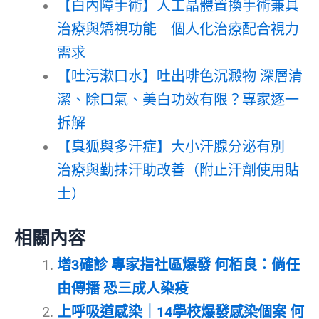
【白內障手術】人工晶體置換手術兼具
治療與矯視功能 個人化治療配合視力
需求
【吐污漱口水】吐出啡色沉澱物 深層清
潔、除口氣、美白功效有限？專家逐一
拆解
【臭狐與多汗症】大小汗腺分泌有別
治療與勤抹汗助改善（附止汗劑使用貼
士）
相關內容
增3確診 專家指社區爆發 何栢良：倘任
由傳播 恐三成人染疫
上呼吸道感染｜14學校爆發感染個案 何