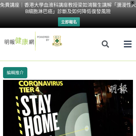
Skip
X
免費講座｜香港大學血液科講座教授梁如鴻醫生講解「瀰漫性大
B細胞淋巴癌」診斷及如何降低復發風險
to
立即報名
content
編輯推介