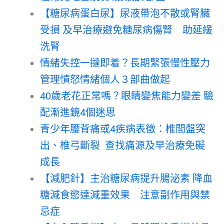
【糖尿病蛋白尿】尿液帶泡不散或腎臟
受損 及早治療避免糖尿病傷腎 助延緩
洗腎
情緒失控一撻即着？長期緊張慢性壓力
管理憤怒情緒個人３部曲做起
40歲老花正常嗎？眼睛變焦能力變差 驗
配漸進鏡4個迷思
青少年腰背痛或4疾病表徵：椎間盤突
出、椎弓斷裂 查找痛源及早治療免礙
成長
【減肥針】主治糖尿病提升腸泌素 降血
糖減食慾達減重效果 注意副作用與禁
忌症