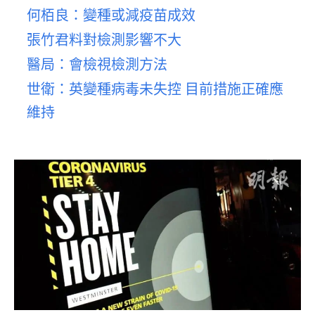
何栢良：變種或減疫苗成效
張竹君料對檢測影響不大
醫局：會檢視檢測方法
世衛：英變種病毒未失控 目前措施正確應
維持