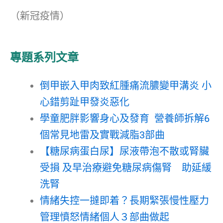
（新冠疫情）
專題系列文章
倒甲嵌入甲肉致紅腫痛流膿變甲溝炎 小
心錯剪趾甲發炎惡化
學童肥胖影響身心及發育 營養師拆解6
個常見地雷及實戰減脂3部曲
【糖尿病蛋白尿】尿液帶泡不散或腎臟
受損 及早治療避免糖尿病傷腎 助延緩
洗腎
情緒失控一撻即着？長期緊張慢性壓力
管理憤怒情緒個人３部曲做起