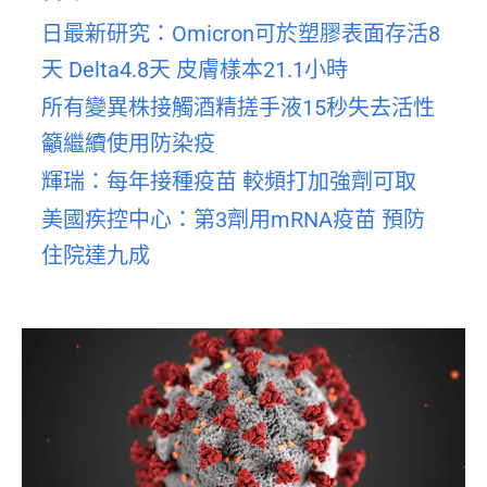
日最新研究：Omicron可於塑膠表面存活8
天 Delta4.8天 皮膚樣本21.1小時
所有變異株接觸酒精搓手液15秒失去活性
籲繼續使用防染疫
輝瑞：每年接種疫苗 較頻打加強劑可取
美國疾控中心：第3劑用mRNA疫苗 預防
住院達九成