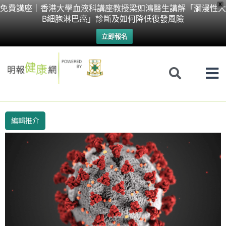
Skip
X
免費講座｜香港大學血液科講座教授梁如鴻醫生講解「瀰漫性大
B細胞淋巴癌」診斷及如何降低復發風險
to
立即報名
content
編輯推介