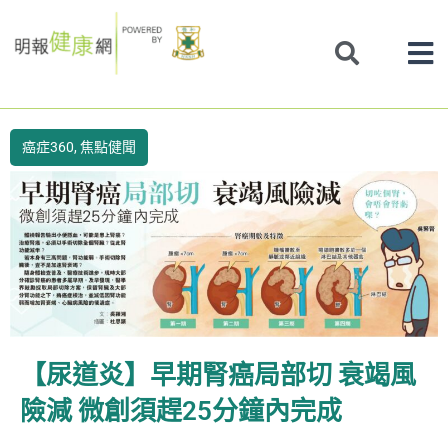
Skip
to
content
癌症360
,
焦點健聞
【尿道炎】早期腎癌局部切 衰竭風
險減 微創須趕25分鐘內完成