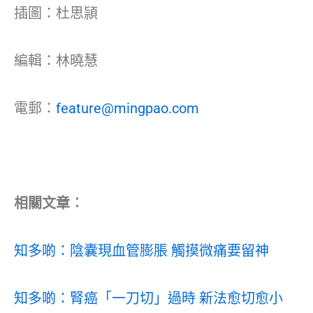
插圖：杜思頴
編輯：林曉慧
電郵：
feature@mingpao.com
相關文章︰
知多啲：陰囊現血管膨脹 觸摸微痛要留神
知多啲：腎癌「一刀切」過時 新法愈切愈小