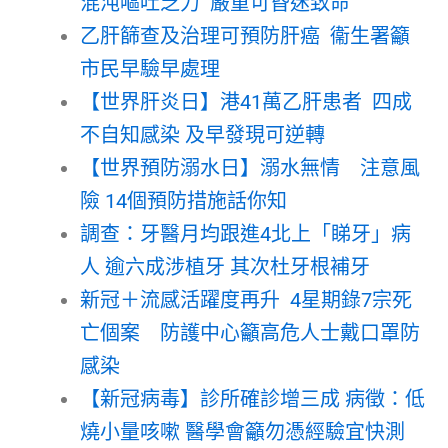
混沌嘔吐乏力 嚴重可昏迷致命
乙肝篩查及治理可預防肝癌 衞生署籲
市民早驗早處理
【世界肝炎日】港41萬乙肝患者 四成
不自知感染 及早發現可逆轉
【世界預防溺水日】溺水無情 注意風
險 14個預防措施話你知
調查：牙醫月均跟進4北上「睇牙」病
人 逾六成涉植牙 其次杜牙根補牙
新冠＋流感活躍度再升 4星期錄7宗死
亡個案 防護中心籲高危人士戴口罩防
感染
【新冠病毒】診所確診增三成 病徵：低
燒小量咳嗽 醫學會籲勿憑經驗宜快測