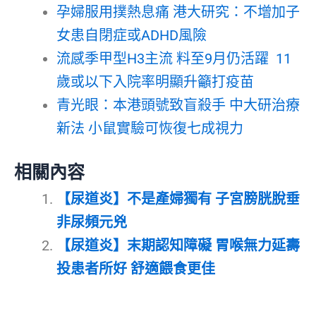
孕婦服用撲熱息痛 港大研究：不增加子
女患自閉症或ADHD風險
流感季甲型H3主流 料至9月仍活躍 11
歲或以下入院率明顯升籲打疫苗
青光眼：本港頭號致盲殺手 中大研治療
新法 小鼠實驗可恢復七成視力
相關內容
【尿道炎】不是產婦獨有 子宮膀胱脫垂
非尿頻元兇
【尿道炎】末期認知障礙 胃喉無力延壽
投患者所好 舒適餵食更佳