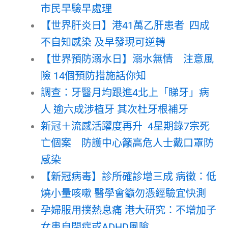
市民早驗早處理
【世界肝炎日】港41萬乙肝患者 四成
不自知感染 及早發現可逆轉
【世界預防溺水日】溺水無情 注意風
險 14個預防措施話你知
調查：牙醫月均跟進4北上「睇牙」病
人 逾六成涉植牙 其次杜牙根補牙
新冠＋流感活躍度再升 4星期錄7宗死
亡個案 防護中心籲高危人士戴口罩防
感染
【新冠病毒】診所確診增三成 病徵：低
燒小量咳嗽 醫學會籲勿憑經驗宜快測
孕婦服用撲熱息痛 港大研究：不增加子
女患自閉症或ADHD風險