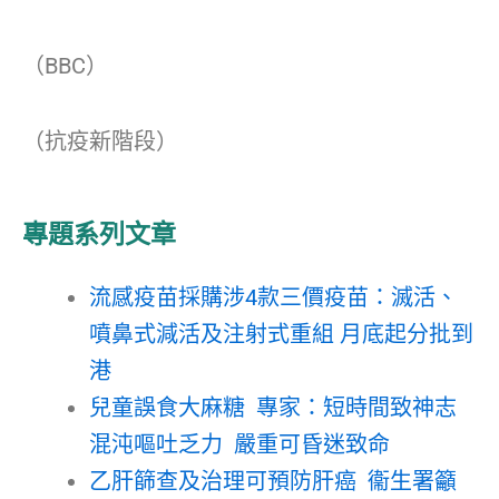
（BBC）
（抗疫新階段）
專題系列文章
流感疫苗採購涉4款三價疫苗：滅活、
噴鼻式減活及注射式重組 月底起分批到
港
兒童誤食大麻糖 專家：短時間致神志
混沌嘔吐乏力 嚴重可昏迷致命
乙肝篩查及治理可預防肝癌 衞生署籲