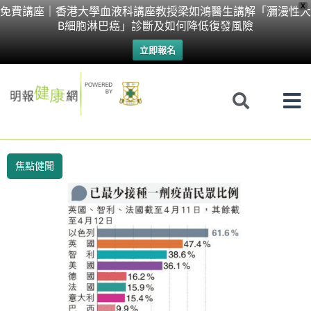
Skip
X
免費講座｜香港大學血液科講座教授梁如鴻醫生講解「瀰漫性大
B細胞淋巴癌」診斷及如何降低復發風險
to
立即報名
content
焦點健聞