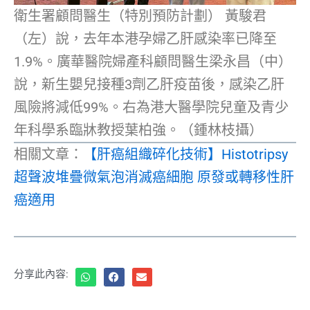
衛生署顧問醫生（特別預防計劃） 黃駿君
（左）說，去年本港孕婦乙肝感染率已降至
1.9%。廣華醫院婦產科顧問醫生梁永昌（中）
說，新生嬰兒接種3劑乙肝疫苗後，感染乙肝
風險將減低99%。右為港大醫學院兒童及青少
年科學系臨牀教授葉柏強。（鍾林枝攝）
相關文章：
【肝癌組織碎化技術】Histotripsy
超聲波堆疊微氣泡消滅癌細胞 原發或轉移性肝
癌適用
分享此內容: