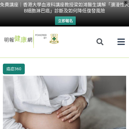
Skip
X
免費講座｜香港大學血液科講座教授梁如鴻醫生講解「瀰漫性大
B細胞淋巴癌」診斷及如何降低復發風險
to
立即報名
content
癌症360