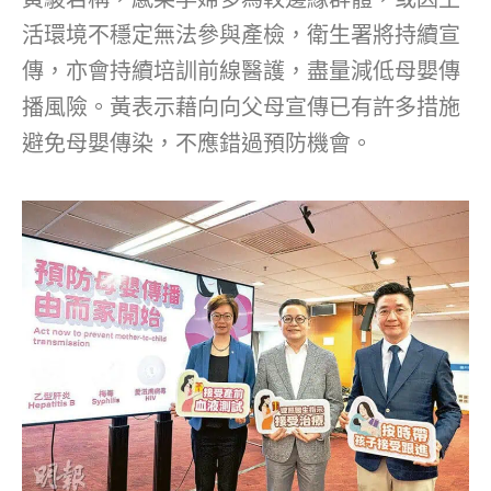
活環境不穩定無法參與產檢，衛生署將持續宣
傳，亦會持續培訓前線醫護，盡量減低母嬰傳
播風險。黃表示藉向向父母宣傳已有許多措施
避免母嬰傳染，不應錯過預防機會。