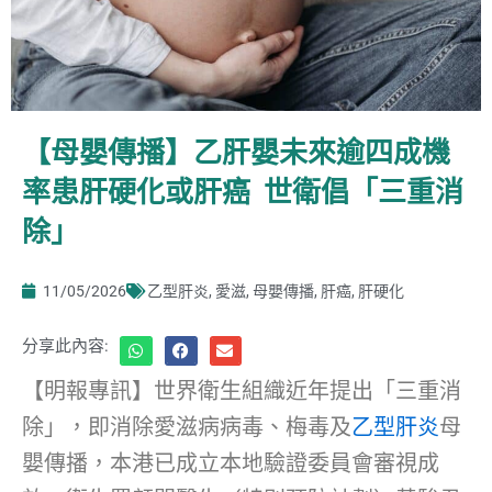
【母嬰傳播】乙肝嬰未來逾四成機
率患肝硬化或肝癌 世衛倡「三重消
除」
11/05/2026
乙型肝炎
,
愛滋
,
母嬰傳播
,
肝癌
,
肝硬化
分享此內容:
【明報專訊】世界衛生組織近年提出「三重消
除」，即消除愛滋病病毒、梅毒及
乙型肝炎
母
嬰傳播，本港已成立本地驗證委員會審視成