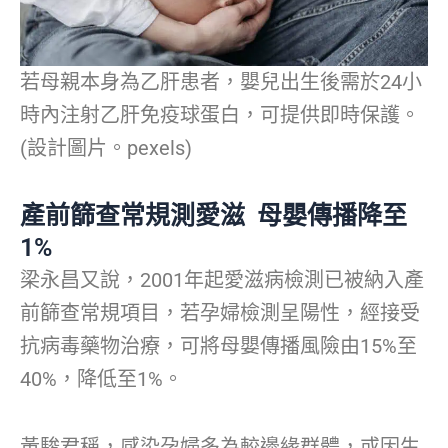
若母親本身為乙肝患者，嬰兒出生後需於24小
時內注射乙肝免疫球蛋白，可提供即時保護。
(設計圖片。pexels)
產前篩查常規測愛滋 母嬰傳播降至
1%
梁永昌又說，2001年起愛滋病檢測已被納入產
前篩查常規項目，若孕婦檢測呈陽性，經接受
抗病毒藥物治療，可將母嬰傳播風險由15%至
40%，降低至1%。
黃駿君稱，感染孕婦多為較邊緣群體，或因生