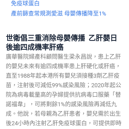
免疫球蛋白
產前篩查常規測愛滋 母嬰傳播降至1%
世衛倡三重消除母嬰傳播 乙肝嬰日
後逾四成機率肝癌
廣華醫院婦產科顧問醫生梁永昌說，患上乙肝
的嬰兒未來有逾四成機率患上肝硬化或肝癌，
直至1988年起本港所有嬰兒須接種3劑乙肝疫
苗，注射後可減低99%感染風險；2020年起公
院為病毒載量高的孕婦提供抗病毒口服藥「替
諾福韋」，可將剩餘1%的感染風險再減低九
成。他說，若母親為乙肝患者，嬰兒需於出生
後24小時內注射乙肝免疫球蛋白，可提供即時