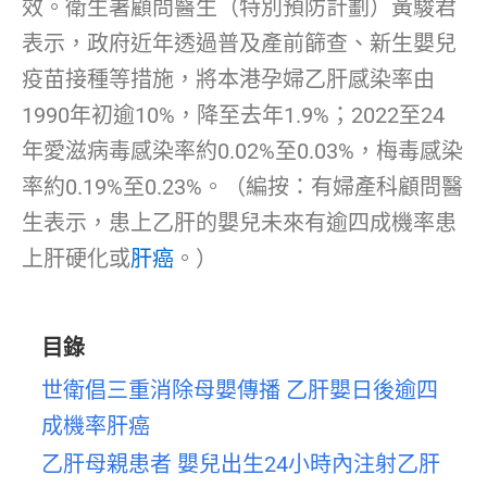
效。衛生署顧問醫生（特別預防計劃）黃駿君
表示，政府近年透過普及產前篩查、新生嬰兒
疫苗接種等措施，將本港孕婦乙肝感染率由
1990年初逾10%，降至去年1.9%；2022至24
年愛滋病毒感染率約0.02%至0.03%，梅毒感染
率約0.19%至0.23%。（編按：有婦產科顧問醫
生表示，患上乙肝的嬰兒未來有逾四成機率患
上肝硬化或
肝癌
。）
目錄
世衛倡三重消除母嬰傳播 乙肝嬰日後逾四
成機率肝癌
乙肝母親患者 嬰兒出生24小時內注射乙肝