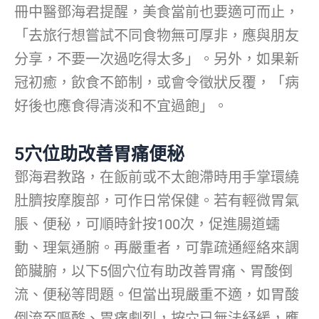
冊中醫鄧海君提醒，美食當前也要適可而止，
「去旅行想嘗試不同食物無可厚非，應與朋友
分享，不要一次過吃得太多」。另外，如果新
冠初癒，飲食不節制，或會令徵狀反覆，「病
好後也應食得清淡和不宜過飽」。
5穴位助改善胃痛便秘
鄧海君教路，在飯前或不太飽滯時用手掌環繞
肚臍按摩腹部，可作日常保健。若有輕微胃氣
脹、便秘，可順時針按100次，促進腸道蠕
動、理氣通腑。再嚴重者，可靠疏通經絡來調
節臟腑，以下5個穴位有助改善胃痛、胃酸倒
流、便秘等問題。但當出現嚴重不適，如胃酸
倒流至嘔酸、胃痛劇烈，按穴已無法紓緩，應