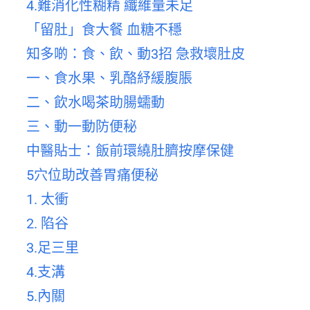
4.難消化性糊精 纖維量未足
「留肚」食大餐 血糖不穩
知多啲：食、飲、動3招 急救壞肚皮
一、食水果、乳酪紓緩腹脹
二、飲水喝茶助腸蠕動
三、動一動防便秘
中醫貼士：飯前環繞肚臍按摩保健
5穴位助改善胃痛便秘
1. 太衝
2. 陷谷
3.足三里
4.支溝
5.內關