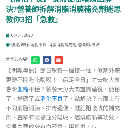
決?營養師拆解消脂消腩補充劑迷思
教你3招「急救」
06/01/2023
便秘
,
增磅
,
消化不良
,
消脂消腩補充劑
,
營養師
,
食滯
分享此內容:
【明報專訊】節日聚餐一個接一個，假期外遊
更離不開吃吃喝喝！「餓足全日」才去吃大餐
會令
血糖
不穩？餐餐大魚大肉盡興過後，便秘
了、增磅了或
消化不良
了，點解決？市面上有
不同消脂消腩、排毒通便、減肥阻吸收的補充
劑，聲稱有阻擋油分吸收、燃燒脂肪等功效，
常見主要成分有白腎豆、甲殼素、L-