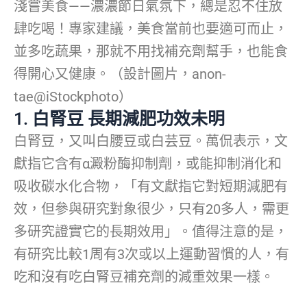
淺嘗美食——濃濃節日氣氛下，總是忍不住放
肆吃喝！專家建議，美食當前也要適可而止，
並多吃蔬果，那就不用找補充劑幫手，也能食
得開心又健康。（設計圖片，anon-
tae@iStockphoto）
1. 白腎豆 長期減肥功效未明
白腎豆，又叫白腰豆或白芸豆。萬侃表示，文
獻指它含有α澱粉酶抑制劑，或能抑制消化和
吸收碳水化合物，「有文獻指它對短期減肥有
效，但參與研究對象很少，只有20多人，需更
多研究證實它的長期效用」。值得注意的是，
有研究比較1周有3次或以上運動習慣的人，有
吃和沒有吃白腎豆補充劑的減重效果一樣。