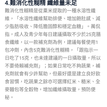
4.難消化性糊精 纖維量未足
難消化性糊精是從粟米提取的一種水溶性纖
維，「水溶性纖維幫助排便、增加飽肚感、減
少脂肪吸收、降低膽固醇和穩定血糖」。萬侃
指，成人及青少年每日建議攝取不少於25克膳
食纖維，以一款補充劑為例，建議每餐使用1
包冲劑，內含5克難消化性糊精，「跟指示一
日吃了15克，也未達建議的一日攝取量，所以
不要倚賴補充劑」；如果日常吃不夠蔬果，補
充劑就會有少許幫助，但最好還是建立良好飲
食習慣，吃蔬果之餘亦可選擇紅米、糙米、全
麥麵包等全穀物，增加纖維攝取量，預防便
秘。