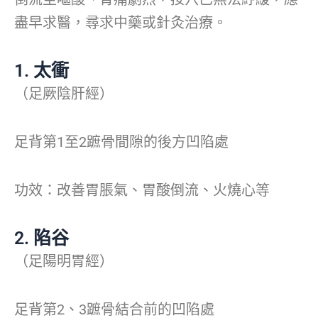
盡早求醫，尋求中藥或針灸治療。
1. 太衝
（足厥陰肝經）
足背第1至2蹠骨間隙的後方凹陷處
功效：改善胃脹氣、胃酸倒流、火燒心等
2. 陷谷
（足陽明胃經）
足背第2、3蹠骨結合前的凹陷處