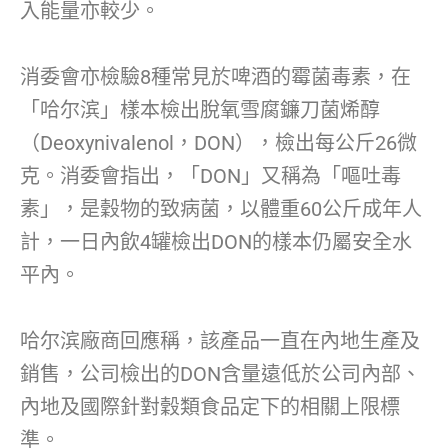
入能量亦較少。
消委會亦檢驗8種常見於啤酒的霉菌毒素，在
「哈尔滨」樣本檢出脫氧雪腐鐮刀菌烯醇
（Deoxynivalenol，DON），檢出每公斤26微
克。消委會指出，「DON」又稱為「嘔吐毒
素」，是穀物的致病菌，以體重60公斤成年人
計，一日內飲4罐檢出DON的樣本仍屬安全水
平內。
哈尔滨廠商回應稱，該產品一直在內地生產及
銷售，公司檢出的DON含量遠低於公司內部、
內地及國際針對穀類食品定下的相關上限標
準。