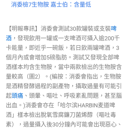
消委檢7生物胺 嘉士伯：含量低
【明報專訊】消委會測試30款罐裝或支裝
啤
酒
，發現飲用一罐或一支啤酒可攝入逾200千
卡能量，即近乎一碗飯，若日飲兩罐啤酒，3
個月內或會增加5磅脂肪。測試又發現全部啤
酒樣本均含生物胺，當中兩款檢出的生物胺含
量較高（圖2）。(編按：消委會指出，生物胺
是酒精發酵過程的副產物，攝取過量有可能引
起
頭痛
、頭暈、嘔吐、呼吸紊亂問題，甚至腦
出血。)消委會亦在「哈尔滨HARBIN麦道啤
酒」樣本檢出脫氧雪腐鐮刀菌烯醇（嘔吐毒
素），過量攝入後30分鐘內可能會出現惡心、