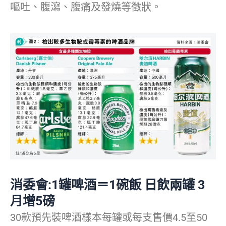
嘔吐、腹瀉、腹痛及發燒等徵狀。
消委會:1罐啤酒＝1碗飯 日飲兩罐 3
月增5磅
30款預先裝啤酒樣本每罐或每支售價4.5至50