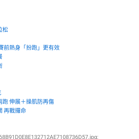
拉松
」
 賽前熱身「扮跑」更有效
餐
衡
吃
兩跑 伸展＋操肌防再傷
 再戰攞命
A68B91D0E8E132712AE7108736D57.jpg;