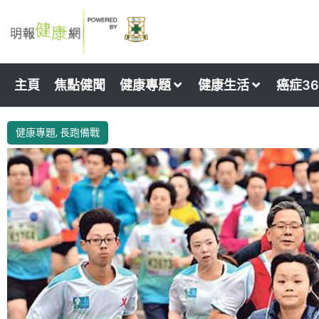
Skip
to
content
主頁
焦點健聞
健康專題
健康生活
癌症36
健康專題
,
長跑備戰