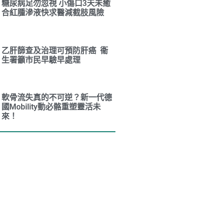
糖尿病足勿忽視 小傷口3天未癒
合紅腫滲液快求醫減截肢風險
乙肝篩查及治理可預防肝癌 衞
生署籲市民早驗早處理
軟骨流失真的不可逆？新一代德
國Mobility動必骼重塑靈活未
來！