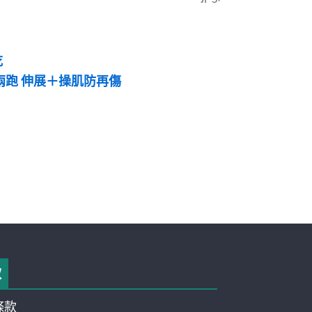
吃
兩跑 伸展＋操肌防再傷
款
條款