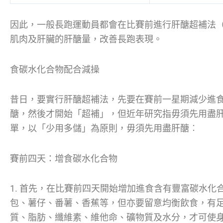
因此，一般長跑運動員都會在比賽前進行肝醣超補法（carboh
肌肉及肝臟的肝醣量，改善長跑表現。
食碳水化合物配合減操
昔日，要實行肝醣超補法，先要在賽前一星期減少進
醣，然後才開始「超補」，但近年研究指毋須先用盡
單，以「少用多儲」為原則，毋須先用盡肝醣︰
賽前四天：增食碳水化合物
1. 首先，在比賽前四天開始增加進食含有豐富碳水化
包、薯仔、番薯、香蕉等，但亦要留意均衡飲食，有
質、脂肪、纖維素、維他命、礦物質及水分，才可使