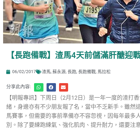
【長跑備戰】渣馬4天前儲滿肝醣迎
06/02/2017
渣馬
,
蘇永源
,
長跑
,
長跑備戰
,
馬拉松
分享此內容:
【明報專訊】下周日（2月12日）是一年一度的渣打
緒，身邊亦有不少朋友報了名，當中不乏新手。雖然這
馬賽事，但需要的事前準備亦不容忽視，因每年最多
別。除了要練跑練氣、強化肌肉、提升耐力，還要注