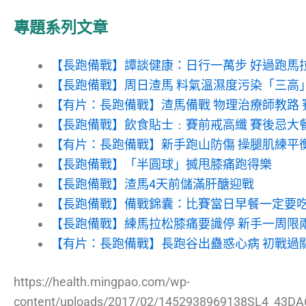
專題系列文章
【長跑備戰】譚談健康：日行一萬步 好過跑馬
【長跑備戰】周日渣馬 料氣溫濕度污染「三高
【有片：長跑備戰】渣馬備戰 物理治療師教路
【長跑備戰】飲食貼士﹕賽前戒高纖 賽後忌大
【有片：長跑備戰】新手跑山防傷 操腿肌練平
【長跑備戰】「半圓球」搣甩膝痛跑得樂
【長跑備戰】渣馬4天前儲滿肝醣迎戰
【長跑備戰】備戰錦囊：比賽當日早餐一定要
【長跑備戰】練馬拉松膝痛要識停 新手一周限
【有片：長跑備戰】長跑谷出蠱惑心病 初戰過關
https://health.mingpao.com/wp-
content/uploads/2017/02/1452938969138SL4_43D