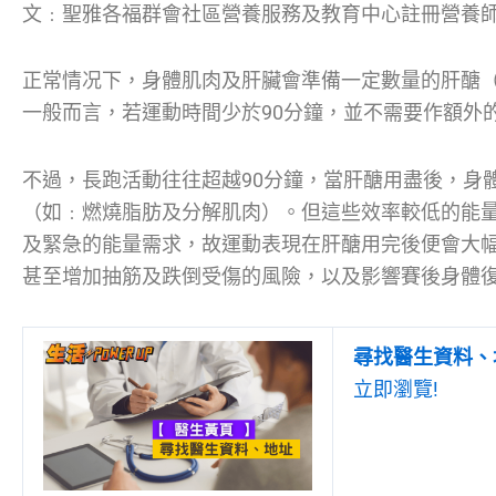
文﹕聖雅各福群會社區營養服務及教育中心註冊營養
正常情况下，身體肌肉及肝臟會準備一定數量的肝醣（gl
一般而言，若運動時間少於90分鐘，並不需要作額外
不過，長跑活動往往超越90分鐘，當肝醣用盡後，身
（如﹕燃燒脂肪及分解肌肉）。但這些效率較低的能
及緊急的能量需求，故運動表現在肝醣用完後便會大
甚至增加抽筋及跌倒受傷的風險，以及影響賽後身體
尋找醫生資料、
立即瀏覽!