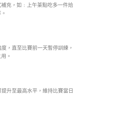
式補充，如﹕上午茶點吃多一件烚
等。
及強度，直至比賽前一天暫停訓練，
之用。
醣可提升至最高水平，維持比賽當日