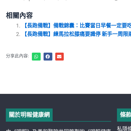
相關內容
【長跑備戰】備戰錦囊：比賽當日早餐一定要
【長跑備戰】練馬拉松膝痛要識停 新手一周限
分享此內容:
關於明報健康網
條
私隱