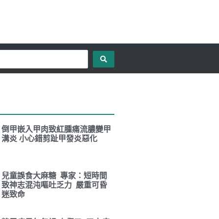
倒甲嵌入甲肉致紅腫痛流膿變甲
溝炎 小心錯剪趾甲發炎惡化
兒童誤食大麻糖 專家：短時間
致神志混沌嘔吐乏力 嚴重可昏
迷致命