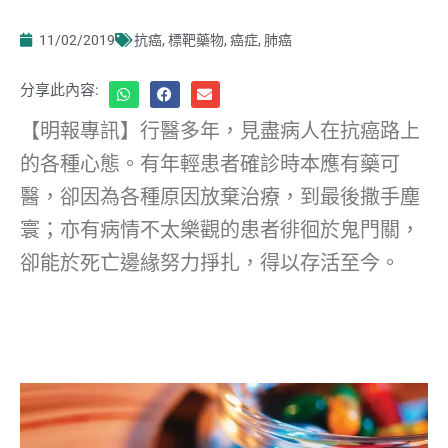
11/02/2019
抗癌
,
標靶藥物
,
癌症
,
肺癌
分享此內容:
【明報專訊】行醫多年，見盡病人在抗癌路上
的各種心態。有年輕患者確診時本應有藥可
醫，卻因為各種原因放棄治療，到最後撒手塵
寰；亦有病情不太樂觀的患者徘徊於鬼門關，
卻能於死亡邊緣努力掙扎，得以存活至今。