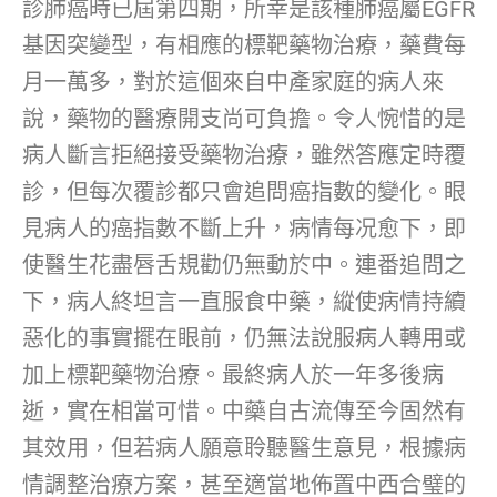
診肺癌時已屆第四期，所幸是該種肺癌屬EGFR
基因突變型，有相應的標靶藥物治療，藥費每
月一萬多，對於這個來自中產家庭的病人來
說，藥物的醫療開支尚可負擔。令人惋惜的是
病人斷言拒絕接受藥物治療，雖然答應定時覆
診，但每次覆診都只會追問癌指數的變化。眼
見病人的癌指數不斷上升，病情每况愈下，即
使醫生花盡唇舌規勸仍無動於中。連番追問之
下，病人終坦言一直服食中藥，縱使病情持續
惡化的事實擺在眼前，仍無法說服病人轉用或
加上標靶藥物治療。最終病人於一年多後病
逝，實在相當可惜。中藥自古流傳至今固然有
其效用，但若病人願意聆聽醫生意見，根據病
情調整治療方案，甚至適當地佈置中西合璧的