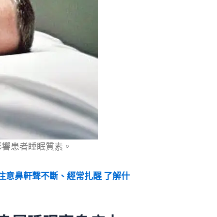
影響患者睡眠質素。
注意鼻軒聲不斷、經常扎醒 了解什