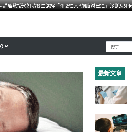
科講座教授梁如鴻醫生講解「瀰漫性大B細胞淋巴癌」診斷及如
Search
0
...
最新文章