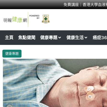
Skip
免費講座｜香港大學血液
to
content
主頁
焦點健聞
健康專題
健康生活
癌症36
健康專題