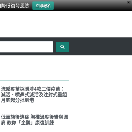
X
何降低復發風險
立即報名
流感疫苗採購涉4款三價疫苗：
滅活、噴鼻式減活及注射式重組
月底起分批到港
低頭族後遺症 胸椎過度後彎與圓
肩 教你「企鵝」康復訓練