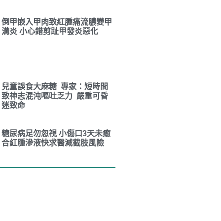
倒甲嵌入甲肉致紅腫痛流膿變甲
溝炎 小心錯剪趾甲發炎惡化
兒童誤食大麻糖 專家：短時間
致神志混沌嘔吐乏力 嚴重可昏
迷致命
糖尿病足勿忽視 小傷口3天未癒
合紅腫滲液快求醫減截肢風險