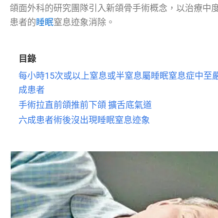
頜面外科的研究團隊引入新頜骨手術概念，以治療中度
患者的
睡眠
窒息迹象消除。
目錄
每小時15次或以上窒息或半窒息屬睡眠窒息症中至
成患者
手術拉直前頜推前下頜 擴舌底氣道
六成患者術後沒出現睡眠窒息迹象