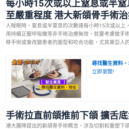
每小時15次或以上窒息或半
至嚴重程度 港大新頜骨手術
人睡眠時，窒息或半窒息的次數達每小時15次或以上
用持續正壓呼吸機等非手術治療無效，就要考慮做手
移手術或會改變患者的面型和咬合功能，尤其東亞人
尋找醫生資料、
立即瀏覽!
手術拉直前頜推前下頜 擴舌底
港大團隊提出的新頜骨手術概念，涉及切割和重塑下