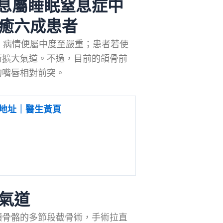
窒息屬睡眠窒息症中
治癒六成患者
，病情便屬中度至嚴重；患者若使
術擴大氣道。不過，目前的頜骨前
的嘴唇相對前突。
地址｜醫生黃頁
氣道
頜骨骼的多節段截骨術，手術拉直