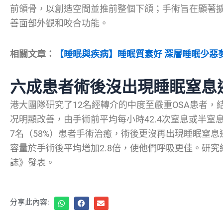
前頜骨，以創造空間並推前整個下頜；手術旨在顯著
善面部外觀和咬合功能。
相關文章：
【睡眠與疾病】睡眠質素好 深層睡眠少惡
六成患者術後沒出現睡眠窒息
港大團隊研究了12名經轉介的中度至嚴重OSA患者
况明顯改善，由手術前平均每小時42.4次窒息或半窒
7名（58%）患者手術治癒，術後更沒再出現睡眠窒
容量於手術後平均增加2.8倍，使他們呼吸更佳。研
誌》發表。
分享此內容: