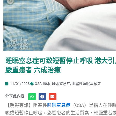
睡眠窒息症可致短暫停止呼吸 港大
嚴重患者 六成治癒
11/01/2023
OSA
,
睡眠
,
睡眠窒息症
,
阻塞性睡眠窒息症
分享此內容:
【明報專訊】阻塞性
睡眠窒息症
（OSA）是指人在睡
吸或短暫停止呼吸，影響患者的生活質素，較嚴重者