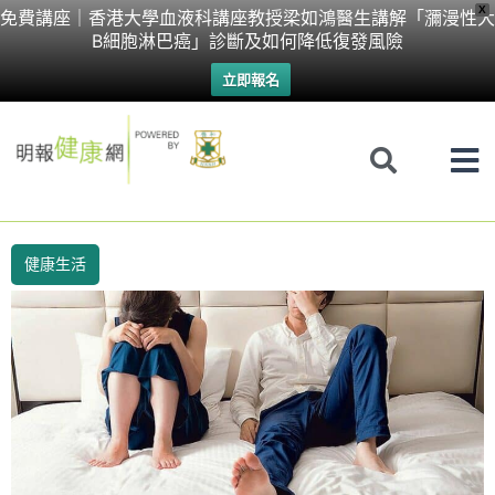
Skip
X
免費講座｜香港大學血液科講座教授梁如鴻醫生講解「瀰漫性大
B細胞淋巴癌」診斷及如何降低復發風險
to
立即報名
content
健康生活