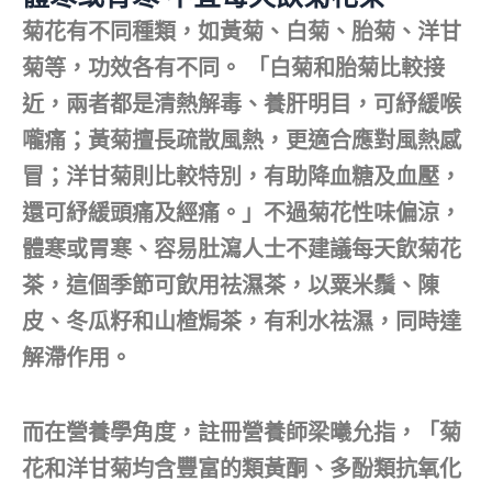
菊花有不同種類，如黃菊、白菊、胎菊、洋甘
菊等，功效各有不同。 「白菊和胎菊比較接
近，兩者都是清熱解毒、養肝明目，可紓緩喉
嚨痛；黃菊擅長疏散風熱，更適合應對風熱感
冒；洋甘菊則比較特別，有助降血糖及血壓，
還可紓緩頭痛及經痛。」不過菊花性味偏涼，
體寒或胃寒、容易肚瀉人士不建議每天飲菊花
茶，這個季節可飲用祛濕茶，以粟米鬚、陳
皮、冬瓜籽和山楂焗茶，有利水祛濕，同時達
解滯作用。
而在營養學角度，註冊營養師梁曦允指，「菊
花和洋甘菊均含豐富的類黃酮、多酚類抗氧化