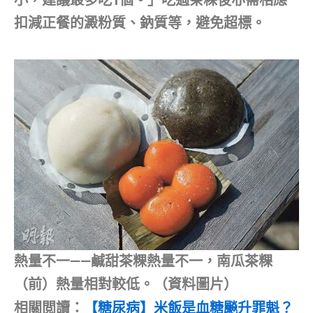
小，建議最多吃1個。」吃過茶粿後亦需相應
扣減正餐的澱粉質、鈉質等，避免超標。
熱量不一——鹹甜茶粿熱量不一，南瓜茶粿
（前）熱量相對較低。（資料圖片）
相關閲讀：
【糖尿病】米飯是血糖飈升罪魁？