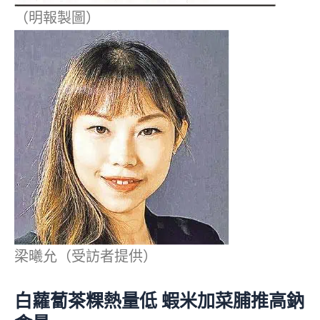
（明報製圖）
梁曦允（受訪者提供）
白蘿蔔茶粿熱量低 蝦米加菜脯推高鈉