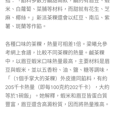
指：「餡料多數分鹹甜兩款，鹹的有眉豆、蝦
米、白蘿蔔、菜脯等材料，而甜就有花生、芝
麻、椰絲。」新派茶粿還會以紅豆、南瓜、紫
薯、斑蘭等作餡。
各種口味的茶粿，熱量可相差1倍。梁曦允參
考網上食譜，比較不同茶粿的熱量。鹹茶粿
中，以眉豆蝦米口味熱量最高，主要材料是眉
豆與蝦米，並以五香粉、油、鹽、糖等調味，
「（1個手掌大的茶粿）外皮連同餡料，有約
205千卡熱量（即每100克約202千卡），大約
等於1碗飯」。她解釋，蝦米和眉豆皆蛋白質
豐富，眉豆還含高澱粉質，因而將熱量推高。