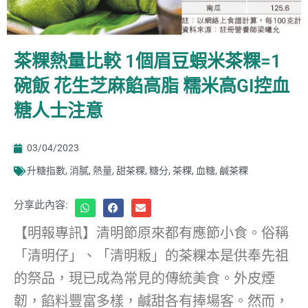
茶粿熱量比較 1個眉豆蝦米茶粿=1
碗飯 花生芝麻餡高脂 糯米高GI控血
糖人士注意
03/04/2023
升糖指數
,
消膩
,
熱量
,
甜茶粿
,
糖分
,
茶粿
,
血糖
,
鹹茶粿
分享此內容:
【明報專訊】清明節原來都有應節小食。俗稱
「清明仔」、「清明粄」的茶粿本是供奉先祖
的祭品，現已成為常見的傳統美食。外皮煙
韌，餡料豐富多樣，鹹甜各有捧場客。然而，