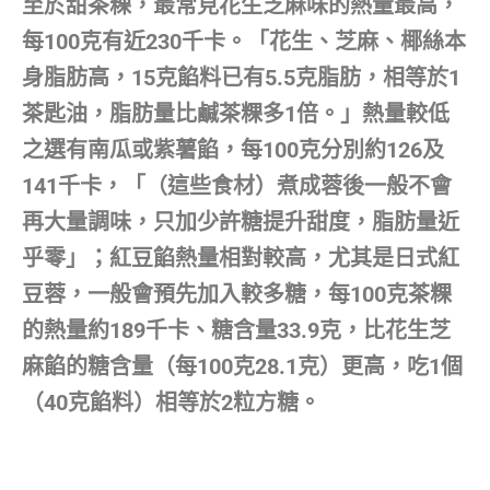
至於甜茶粿，最常見花生芝麻味的熱量最高，
每100克有近230千卡。「花生、芝麻、椰絲本
身脂肪高，15克餡料已有5.5克脂肪，相等於1
茶匙油，脂肪量比鹹茶粿多1倍。」熱量較低
之選有南瓜或紫薯餡，每100克分別約126及
141千卡，「（這些食材）煮成蓉後一般不會
再大量調味，只加少許糖提升甜度，脂肪量近
乎零」；紅豆餡熱量相對較高，尤其是日式紅
豆蓉，一般會預先加入較多糖，每100克茶粿
的熱量約189千卡、糖含量33.9克，比花生芝
麻餡的糖含量（每100克28.1克）更高，吃1個
（40克餡料）相等於2粒方糖。