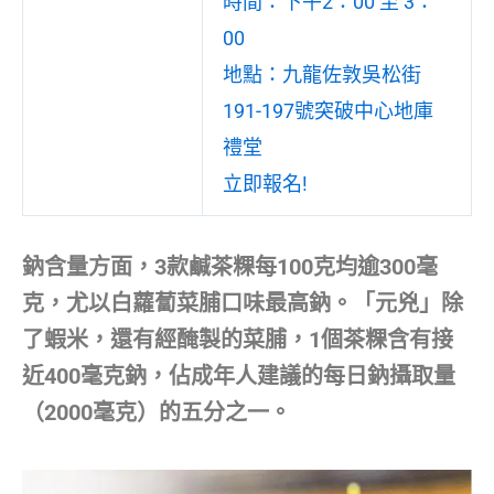
時間：下午2：00 至 3：
00
地點：九龍佐敦吳松街
191-197號突破中心地庫
禮堂
立即報名!
鈉含量方面，3款鹹茶粿每100克均逾300毫
克，尤以白蘿蔔菜脯口味最高鈉。「元兇」除
了蝦米，還有經醃製的菜脯，1個茶粿含有接
近400毫克鈉，佔成年人建議的每日鈉攝取量
（2000毫克）的五分之一。