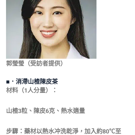
郭瑩瑩（受訪者提供）
■．消滯山楂陳皮茶
材料（1人分量）：
山楂3粒、陳皮6克、熱水適量
步驟：藥材以熱水冲洗乾淨，加入約80℃至