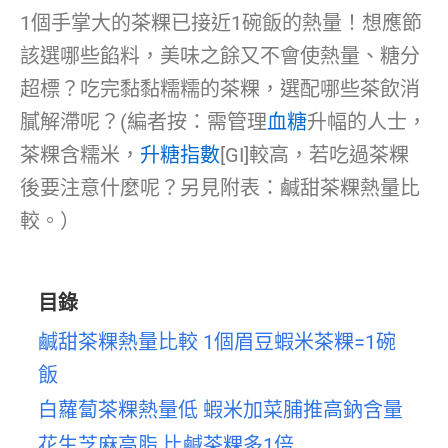
1個手掌大的茶粿已接近1碗飯的熱量！想應節
該選哪些餡料，美味之餘又不會使熱量、糖分
超標？吃完黏黏糯糯的茶粿，選配哪些茶飲消
膩解滯呢？(編者按：需管理
血糖
升幅的人士，
茶粿含糯米，
升糖指數
[GI]較高，若吃過茶粿
後要注意什麼呢？另見附表：鹹甜茶粿熱量比
較。）
目錄
鹹甜茶粿熱量比較 1個眉豆蝦米茶粿=1碗
飯
白蘿蔔茶粿熱量低 蝦米加菜脯推高鈉含量
花生芝麻高脂 比鹹茶粿多1倍