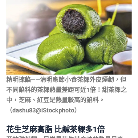
精明揀餡——清明應節小食茶粿外皮煙韌，但
不同餡料的茶粿熱量差距可近1倍！甜茶粿之
中，芝麻、紅豆是熱量較高的餡料。
（dashu83@iStockphoto）
花生芝麻高脂 比鹹茶粿多1倍