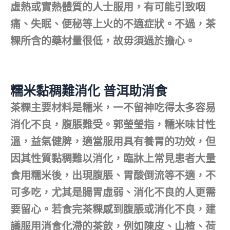
虛熱或實熱體質的人士服用，有可能引致咽
痛、失眠、便秘等上火的不適症狀。不過，茶
粿所含的藥材量很低，故毋須過於擔心。
糯米黏稠難消化 普洱助消食
茶粿主要材料是糯米，一不留神吃得太多容易
消化不良，腹脹難受。郭瑩瑩指，糯米味甘性
溫，益氣健脾，適當服用具有養胃的功效，但
因其性質黏稠難以消化，臨牀上常見患者大量
食用糯米後，出現腹脹、胃酸倒流等不適，不
可多吃，尤其是腸胃虛弱、消化不良的人更需
要留心。若食完茶粿感到腹脹或消化不良，建
議服用消食化滯的茶飲，例如陳皮、山楂、荷