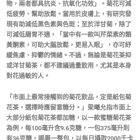
物，兩者都具抗炎、抗氧化功效」。菊花可減
低疲勞、幫助放鬆。當用於皮膚上，有研究發
現有助減低黑色素與色斑；至於洋甘菊，除了
可減低腸胃不適，「當中有一款叫芹菜素的類
黃酮素，可助大腦放鬆，更易入眠」，亦可紓
緩焦慮、抑鬱的情緒。不過，無論是菊花茶抑
或洋甘菊茶，都不建議過量飲用，尤其是本身
對花過敏的人。
「市面上最常接觸到的菊花飲品，定是紙包菊
花茶，選擇時應留意糖分。」梁曦允指市面上
大部分紙包菊花茶都加糖，以一款蜜糖菊花茶
為例，每100毫升含9.6克糖，一包375毫升則
有36克糖，喝畢一整包，以每日攝取2000千卡