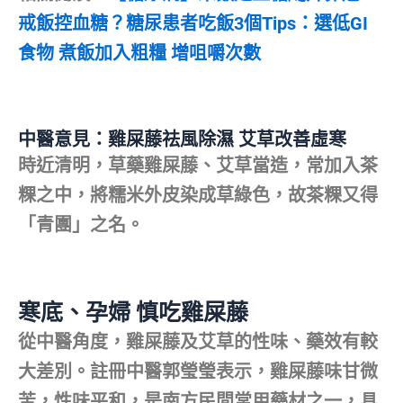
戒飯控血糖？糖尿患者吃飯3個Tips：選低GI
食物 煮飯加入粗糧 增咀嚼次數
中醫意見：雞屎藤祛風除濕 艾草改善虛寒
時近清明，草藥雞屎藤、艾草當造，常加入茶
粿之中，將糯米外皮染成草綠色，故茶粿又得
「青團」之名。
寒底、孕婦 慎吃雞屎藤
從中醫角度，雞屎藤及艾草的性味、藥效有較
大差別。註冊中醫郭瑩瑩表示，雞屎藤味甘微
苦，性味平和，是南方民間常用藥材之一，具