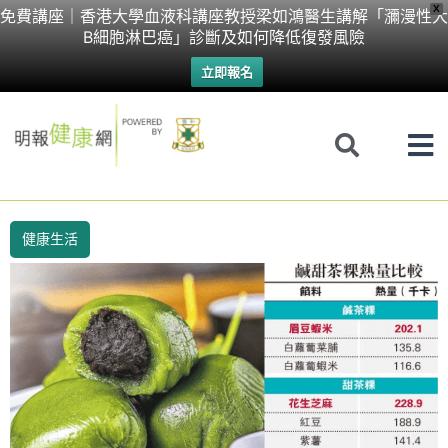
Skip
X
免費講座｜香港大學血液科講座教授梁如鴻醫生講解「瀰漫性大
B細胞淋巴癌」診斷及如何降低復發風險
to
立即報名
content
健康生活