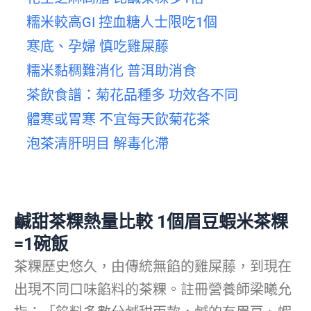
糯米較高GI 控血糖人士限吃1個
寒底、孕婦 慎吃雞屎藤
糯米黏稠難消化 普洱助消食
茶飲食譜：菊花品種多 功效各不同
體寒或胃寒 不宜每天飲菊花茶
泡茶清肝明目 解毒化滯
鹹甜茶粿熱量比較 1個眉豆蝦米茶粿
=1碗飯
茶粿歷史悠久，由傳統無餡的雞屎藤，到現在
出現不同口味餡料的茶粿。註冊營養師梁曦允