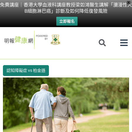
Skip
X
免費講座｜香港大學血液科講座教授梁如鴻醫生講解「瀰漫性大
B細胞淋巴癌」診斷及如何降低復發風險
to
立即報名
content
認知障礙症 vs 柏金遜