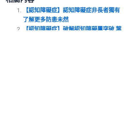
【認知障礙症】認知障礙症非長者獨有
了解更多防患未然
【認知障礙症】破解認知障礙屢突破 葉
玉如未滿足 放眼中國腦計劃
分享此內容:
關於明報健康網