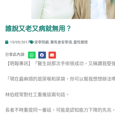
誰說又老又病就無用？
15/05/2017
安寧照顧
,
賽馬會安寧頌
,
靈性關懷
分享此內容:
【明報專訊】「醫生說那次手術很成功，又稱讚我堅
「現在最麻煩的是尿喉和尿袋，你可以幫我想想辦法
林伯經常對社工重複這兩句話。
長者不時重提同一番話，可能是認知能力下降的先兆