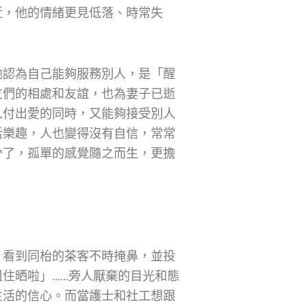
近，他的情緒更見低落、時常失
他認為自己能夠服務別人，是「醒
友們的相處和友誼，也為妻子已逝
人付出愛的同時，又能夠接受別人
活樂趣，人也變得沒有自信，常常
少了，孤單的感覺隨之而生，更擔
，看到同枱的茶客不時掩鼻，並投
住晒啦」……旁人厭棄的目光和態
生活的信心。而當護士和社工想跟