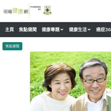
Skip
to
content
主頁
焦點健聞
健康專題
健康生活
癌症36
焦點健聞