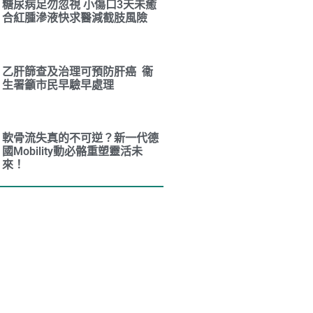
糖尿病足勿忽視 小傷口3天未癒
合紅腫滲液快求醫減截肢風險
乙肝篩查及治理可預防肝癌 衞
生署籲市民早驗早處理
軟骨流失真的不可逆？新一代德
國Mobility動必骼重塑靈活未
來！