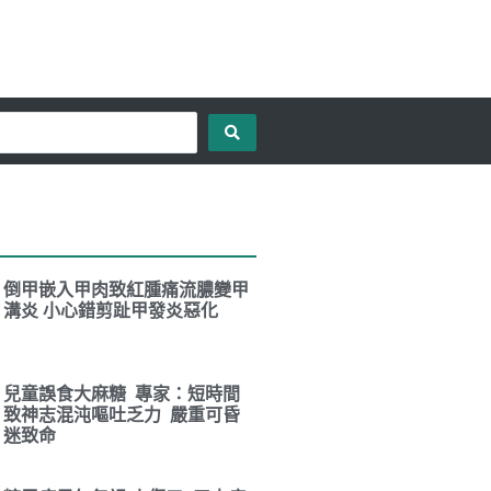
倒甲嵌入甲肉致紅腫痛流膿變甲
溝炎 小心錯剪趾甲發炎惡化
兒童誤食大麻糖 專家：短時間
致神志混沌嘔吐乏力 嚴重可昏
迷致命