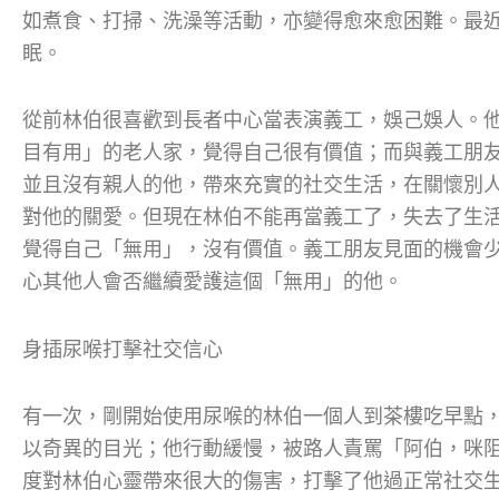
如煮食、打掃、洗澡等活動，亦變得愈來愈困難。最
眠。
從前林伯很喜歡到長者中心當表演義工，娛己娛人。
目有用」的老人家，覺得自己很有價值；而與義工朋
並且沒有親人的他，帶來充實的社交生活，在關懷別
對他的關愛。但現在林伯不能再當義工了，失去了生
覺得自己「無用」，沒有價值。義工朋友見面的機會
心其他人會否繼續愛護這個「無用」的他。
身插尿喉打擊社交信心
有一次，剛開始使用尿喉的林伯一個人到茶樓吃早點
以奇異的目光；他行動緩慢，被路人責罵「阿伯，咪阻
度對林伯心靈帶來很大的傷害，打擊了他過正常社交