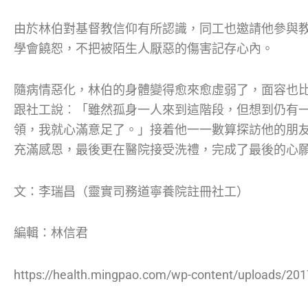
由於林伯對基督教信仰有所認識，同工也邀請他參與
學會饒恕，不把被陌生人厭惡的傷害記存心內。
隨病情惡化，林伯的身體變得愈來愈虛弱了，面容也
跟社工說︰「雖然孤身一人來到這階段，但想到仍有
領，我就心滿意足了。」接着他一一數算探訪他的朋
充滿感恩，最後更在醫院接受洗禮，完成了最後的心
文：李瑞昌（靈實司務道寧養院註冊社工）
編輯：林信君
https://health.mingpao.com/wp-content/uploads/2017