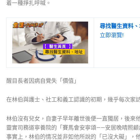
着一種掙扎呼喊。
尋找醫生資料、
立即瀏覽!
醒目長者因病自覺失「價值」
在林伯與護士、社工和義工認識的初期，幾乎每次家
林伯沒有兒女，自妻子早年離世後便一直獨居，後來
靈實司務道寧養院的「賽馬會安寧頌——安居晚晴照顧
事實上，林伯的情况並非如他所說的「已沒大礙」，