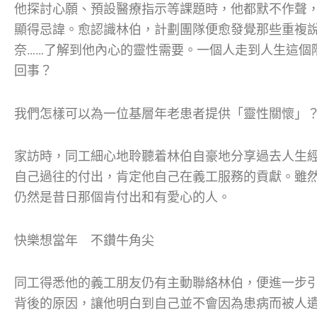
他探討心願、預設醫療指示等課題時，他都默不作聲
顯得忌諱。愈認識林伯，計劃團隊便愈發覺那些重複
奈……了解到他內心的靈性需要。一個人走到人生這個
回事？
我們怎樣可以為一位基層年老患者提供「靈性關懷」
家訪時，同工細心地聆聽着林伯自豪地分享過去人生
自己過往的付出，肯定他自己在義工服務的貢獻。雖
仍然是昔日那個肯付出和有愛心的人。
快樂想當年 不鑽牛角尖
同工得悉他的義工朋友仍有主動聯絡林伯，便進一步
背後的原因，讓他明白到自己並不會因為患病而被人