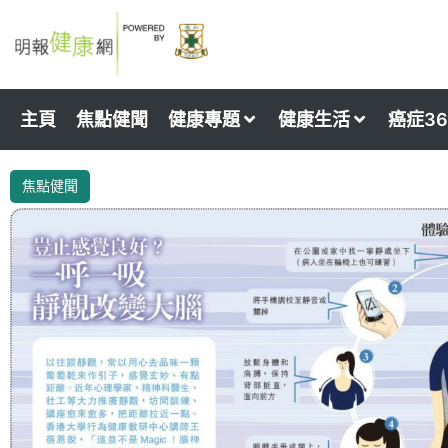
Skip
to
content
主頁
焦點健聞
健康專題
健康生活
癌症36
焦點健聞