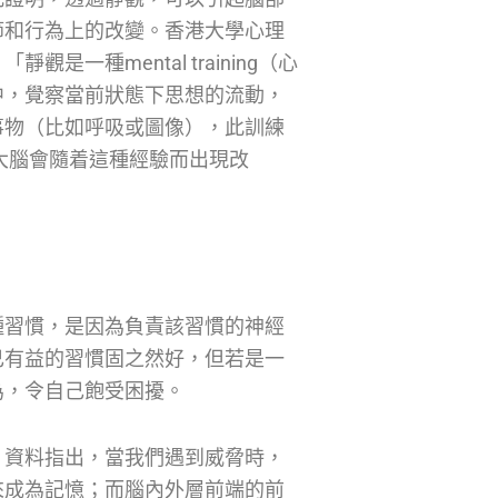
節和行為上的改變。香港大學心理
一種mental training（心
中，覺察當前狀態下思想的流動，
事物（比如呼吸或圖像），此訓練
），而大腦會隨着這種經驗而出現改
種習慣，是因為負責該習慣的神經
己有益的習慣固之然好，但若是一
為，令自己飽受困擾。
」資料指出，當我們遇到威脅時，
來成為記憶；而腦內外層前端的前