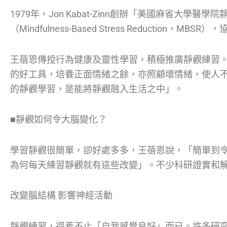
1979年，Jon Kabat-Zinn創辦「美國麻省大學
（Mindfulness-Based Stress Reduction
王蓓恩傳授行為健康及靈性學習，積極推廣靜觀練習
的好工具，培養正面情緒之餘，亦照顧壞情緒，使人
的靜觀學習，是能將靜觀融入生活之中」。
■靜觀如何令大腦變化？
學習靜觀很簡單，卻好處多多，王蓓恩說，「簡單到
為何每天練習靜觀就有這些改變」。不少科研證實和
改變腦結構 影響神經活動
靜觀練習，得着不止「自我感覺良好」而已。許多研