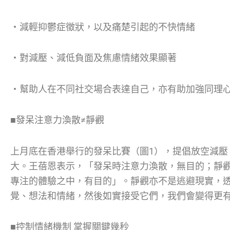
‧減輕抑鬱症徵狀，以及痛楚引起的不快情緒
‧對減壓、減低負面及焦慮情緒效果顯著
‧幫助人在不同社交場合表達自己，亦有助加強同理
■發呆注意力渙散≠靜觀
上月底在香港舉行的發呆比賽（圖1），提倡放空減壓
大。王蓓恩表示，「發呆時注意力渙散，無目的；靜
專注的體驗之中，有目的」。靜觀亦不是逃避現實，
覺、想法和情緒，然後如實接受它們，我們會變得更
■控制情緒機制 掌握關鍵幾秒