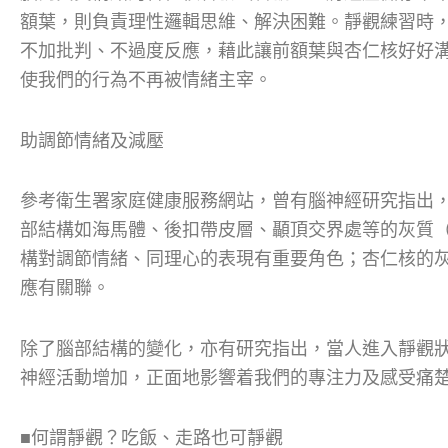
額葉，則負責理性邏輯思維、解決困難。靜觀練習時
不加批判、不過度反應，藉此讓前額葉與杏仁核好好
使我們的行為不再被情緒主宰。
助調節情緒及減壓
參考衛生署家庭健康服務網站，曾有腦神經研究指出
部結構如海馬體、後扣帶皮層、顳頂交界處等的灰質（gra
構對調節情緒、同理心的表現有重要角色；杏仁核的
應有關聯。
除了腦部結構的變化，亦有研究指出，當人進入靜觀
神經活動增加，正面地影響着我們的專注力及感受痛
■何謂靜觀？吃飯、走路也可靜觀