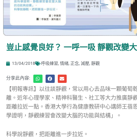
豈止感覺良好？ 一呼一吸 靜觀改變
13/04/2018
呼吸練習
,
情緒
,
正念
,
減壓
,
靜觀
分享此內容:
【明報專訊】以往談靜觀，常以用心去品味一顆葡萄
離。近年心理學家、精神科醫生、社工等大力推廣靜
距離拉近一點。香港大學行為健康教研中心講師王蓓恩說
學證明，靜觀練習會改變大腦的功能與結構」。
科學說靜觀，把距離進一步拉近。