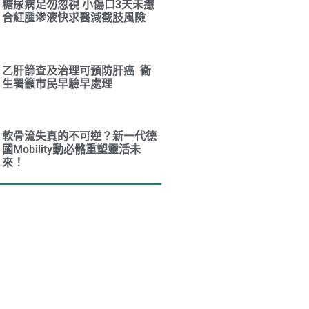
糖尿病足勿忽視 小傷口3天未癒
合紅腫滲液快求醫減截肢風險
乙肝篩查及治理可預防肝癌 衞
生署籲市民早驗早處理
軟骨流失真的不可逆？新一代德
國Mobility動必骼重塑靈活未
來！