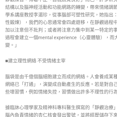
結構以及腦神經活動和功能網路的轉變，帶來情緒調
學系講座教授李湄珍，從事腦部可塑性研究，她指出：「靜觀是
性鍛煉），我們的心思通常會四處遊移，在靜觀過程
加以注意但不批判；或者將注意力集中到某一特定的
過程會建立一個mental experience（心靈體驗
變。」
■建立理性網絡 不受情緒主宰
腦袋是由千億個腦細胞建立而成的網絡。人會養成某
網絡已「打通」，演變成自動產生的反應。若是對自
些壞習慣，例如情緒失控，習慣做出許多不理性的行
據臨牀心理學家及精神科專科醫生撰寫的「靜觀治療
腦內負責情緒的杏仁核會發出警號，並將經歷儲存下