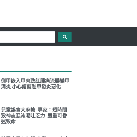
倒甲嵌入甲肉致紅腫痛流膿變甲
溝炎 小心錯剪趾甲發炎惡化
兒童誤食大麻糖 專家：短時間
致神志混沌嘔吐乏力 嚴重可昏
迷致命