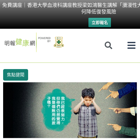
Skip
免費講座｜香港大學血液科講座教授梁如鴻醫生講解「瀰漫性
何降低復發風險
to
立即報名
content
焦點健聞