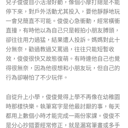
兒子俊俊自小活潑好動，像個小摩打總是不能
停下來，對戶外活動尤其投入，要他靜靜地玩
一會兒簡直不可能。俊俊心急衝動，經常橫衝
直撞，有時他以為自己只是輕拍小朋友膊頭，
卻往往用力過猛，結果遭人投訴。媽媽對此十
分無奈，勸過教過又罵過，往往只能短暫收
效，俊俊很快又故態復萌。有時連他自己也覺
得很無奈，因為他很想和小朋友玩，但自己的
行為卻嚇怕了不少玩伴。
自從升上小學，俊俊覺得上學不再像在幼稚園
時那樣快樂。執筆寫字是他最討厭的事，每天
都用上數個小時才能完成一兩份家課。俊俊不
是分心抄錯要經常修正，就是漏寫筆畫或多手