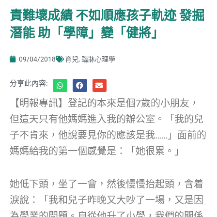
責難壞成績 不如順應孩子軌迹 發掘
潛能 助「學障」變「健將」
09/04/2018
育兒
,
臨牀心理學
分享此內容:
【明報專訊】登記的本來是個7歲的小朋友，
但這天只有他媽媽進入我的辦公室。「我的兒
子不肯來，他說要見你的應該是我……」面前的
媽媽給我的第一個感覺是：「她很累。」
她低下頭，坐了一會，然後慢慢抬起頭，含着
淚說：「我和兒子昨晚又大吵了一場，又是因
為學業的問題。自從他升了小學，我們的關係