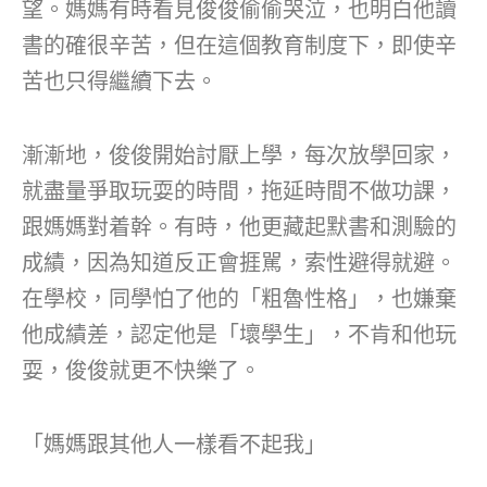
望。媽媽有時看見俊俊偷偷哭泣，也明白他讀
書的確很辛苦，但在這個教育制度下，即使辛
苦也只得繼續下去。
漸漸地，俊俊開始討厭上學，每次放學回家，
就盡量爭取玩耍的時間，拖延時間不做功課，
跟媽媽對着幹。有時，他更藏起默書和測驗的
成績，因為知道反正會捱駡，索性避得就避。
在學校，同學怕了他的「粗魯性格」，也嫌棄
他成績差，認定他是「壞學生」，不肯和他玩
耍，俊俊就更不快樂了。
「媽媽跟其他人一樣看不起我」