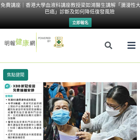
Skip
免費講座｜香港大學血液科講座教授梁如鴻醫生講解「瀰漫性大
巴癌」診斷及如何降低復發風險
to
立即報名
content
焦點健聞