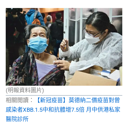
(明報資料圖片)
相關閲讀：
【新冠疫苗】莫德納二價疫苗對曾
感染者XBB.1.5中和抗體增7.5倍 月中供港私家
醫院診所