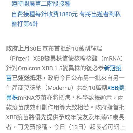
適時開展第二階段接種
自費接種每針收費1880元 有將出遊者到私
醫打第6針
政府上月
30日宣布首批約10萬劑輝瑞
（Pfizer）XBB變異株信使核糖核酸（mRNA）
針對Omicron XBB.1.5變異株的復必泰
新冠疫
苗
已運送抵港
，政府今日公布另一批來自另一
生產商莫德納（Moderna）共約10萬劑
XBB變
異株
mRNA疫苗亦將抵港，科學數據顯示，兩
款疫苗成效和副作用等大致相若。政府指首批
XBB疫苗將優先提供予成年院友及年滿65歲長
者，可免費接種。今日（13日）起長者可網上