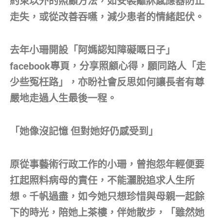
約束以外的照顧方法，如安裝離牀感應器防止
走失，或從改善吞嚥，減少患者的情緒起伏。
去年小珊開設「阿媽認知障礙嘅日子」
facebook專頁，分享照顧心得，願同路人「走
少些冤枉路」，亦盼社會反思如何讓長者有尊
嚴地走過人生最後一程。
「她像沒記憶 但對她好仍感受到」
原從事藝術行政工作的小珊，曾抱怨年輕便要
扛起照料病母的責任，不能灑脫追求人生所
想。千帆過盡，如今她只想珍惜與母親一起餘
下的時光，陪她上茶樓，伴她散步，「雖然她