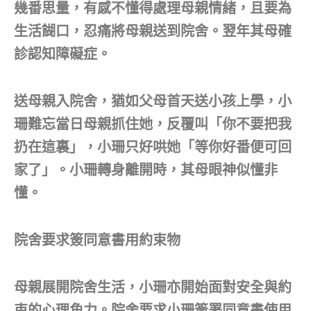
幾番思量，有感不懂得處理母親情緒，且要為
生活餬口，忍痛將母親送到院舍。翌年其母確
診認知障礙症。
送母親入院舍，猶如父母首天送小孩上學，小
珊難忘當日母親抓住她，反覆叫「你不要把我
扔在這裏」，小珊只好哄她「等你好番便可回
家了」。小珊轉身離開時，其母眼神似懂非
懂。
院舍要求簽同意書用約束物
母親展開院舍生活，小珊亦開始面對安全與約
束的心理角力。院舍要求小珊簽署同意書使用