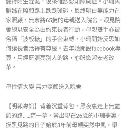
變得陌生混亂，後來確診認知障礙症。小珊與
胞姊在照顧路上跌跌碰碰，最終明白無能力在
家照顧，無奈將65歲的母親送入院舍。眼見院
舍總以安全為由約束長者行動，母親雙手亦被
俗稱「波板糖」的手套束縛，小珊開始反思如
何讓長者活得有尊嚴。去年她開設facebook專
頁，用經歷照亮別人的路，亦盼掀起安老改
革。
母性情大變 無力照顧送入院舍
【明報專訊】背着沉重背包，黑夜裏走上無盡
頭的路……這一幕，常出現在26歲的小珊夢裏。
摸黑覓路的日子始於3年前母親突然中風，舉