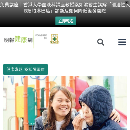
Skip
X
免費講座｜香港大學血液科講座教授梁如鴻醫生講解「瀰漫性大
B細胞淋巴癌」診斷及如何降低復發風險
to
立即報名
content
健康專題
,
認知障礙症