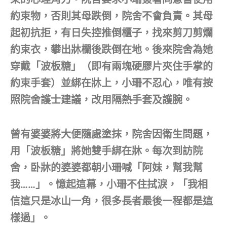
約束物，否則其母跌倒，院舍不會負責。其母
起初抗拒，有日失控推倒櫃子，找來剪刀剪爛
約束衣，攀出牀欄後跌倒在地。後來院舍為她
穿戴「波板糖」（即有兩塊硬膠片夾住手掌的
約束手套）並綁在牀上，小珊不忍心，唯有按
照院舍護士建議，改用隔熱手套及護腕。
曾有婆婆將大便隨處塗抹，院舍因衛生問題，
用「波板糖」將她雙手綁在牀。每次到訪院
舍，卧牀的婆婆都朝小珊喊「阿妹，幫我幫
我……」。憶起這幕，小珊不住拭淚，「我相
信這只是冰山一角，很多長者最後一程都是這
樣過」。