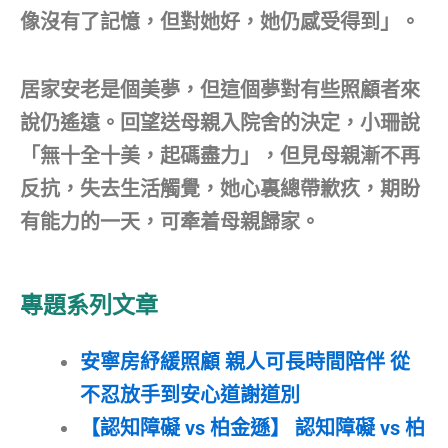
像沒有了記憶，但對她好，她仍感受得到」。
居家安老是個美夢，但這個夢對有些照顧者來
說仍遙遠。回望送母親入院舍的決定，小珊說
「無十全十美，起碼盡力」，但見母親漸不再
反抗，失去生活觸覺，她心裏總帶歉疚，期盼
有能力的一天，可牽着母親歸家。
專題系列文章
安寧房紓緩照顧 親人可長時間陪伴 從
不忍放手到安心道謝道別
【認知障礙 vs 柏金遜】 認知障礙 vs 柏