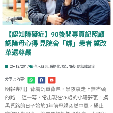
【認知障礙症】90後開專頁記照顧
認障母心得 見院舍「綁」患者 冀改
革還尊嚴
26/12/2017
老人癡呆
,
腦退化
,
認知障礙
,
認知障礙症
分享此內容:
明報專訊】背着沉重背包，黑夜裏走上無盡頭
的路……這一幕，常出現在26歲的小珊夢裏。摸
黑覓路的日子始於3年前母親突然中風，舉止