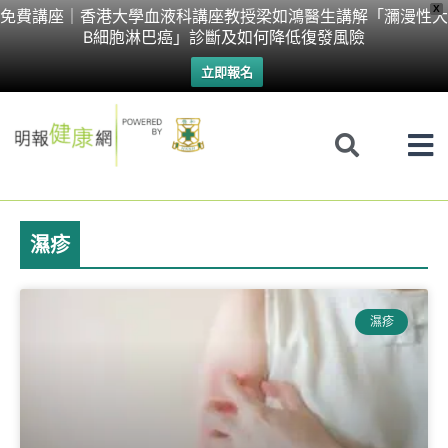
Skip
X
免費講座｜香港大學血液科講座教授梁如鴻醫生講解「瀰漫性大
B細胞淋巴癌」診斷及如何降低復發風險
to
立即報名
content
濕疹
濕疹