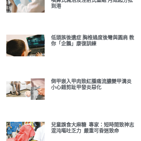
噴鼻式減活及注射式重組 月底起分批
到港
低頭族後遺症 胸椎過度後彎與圓肩 教
你「企鵝」康復訓練
倒甲嵌入甲肉致紅腫痛流膿變甲溝炎
小心錯剪趾甲發炎惡化
兒童誤食大麻糖 專家：短時間致神志
混沌嘔吐乏力 嚴重可昏迷致命