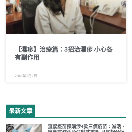
【濕疹】治療篇：3招治濕疹 小心各
有副作用
2018年7月2日
最新文章
流感疫苗採購涉4款三價疫苗：滅活、