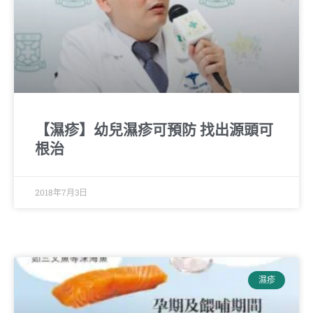
【濕疹】幼兒濕疹可預防 找出源頭可
根治
2018年7月3日
濕疹