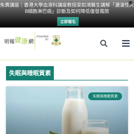
Skip
X
免費講座｜香港大學血液科講座教授梁如鴻醫生講解「瀰漫性大
B細胞淋巴癌」診斷及如何降低復發風險
to
立即報名
content
失眠與睡眠質素
Page
Page
Page
失眠與睡眠質素