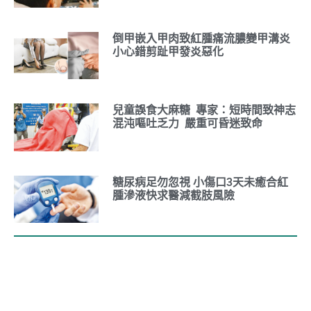
倒甲嵌入甲肉致紅腫痛流膿變甲溝炎
小心錯剪趾甲發炎惡化
兒童誤食大麻糖 專家：短時間致神志
混沌嘔吐乏力 嚴重可昏迷致命
糖尿病足勿忽視 小傷口3天未癒合紅
腫滲液快求醫減截肢風險