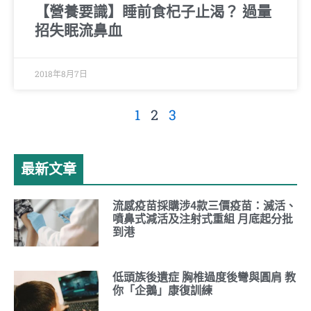
【營養要識】睡前食杞子止渴？ 過量
招失眠流鼻血
2018年8月7日
1
2
3
最新文章
流感疫苗採購涉4款三價疫苗：滅活、
噴鼻式減活及注射式重組 月底起分批
到港
低頭族後遺症 胸椎過度後彎與圓肩 教
你「企鵝」康復訓練