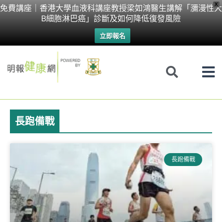
Skip
X
免費講座｜香港大學血液科講座教授梁如鴻醫生講解「瀰漫性大
B細胞淋巴癌」診斷及如何降低復發風險
to
立即報名
content
長跑備戰
Page
Page
長跑備戰