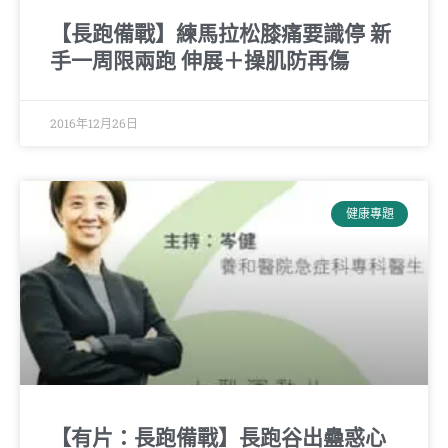
【長跑備戰】練馬拉松膝痛要識停 新
手一周限兩跑 伸展＋操肌防再傷
2016年12月26日
健康專題
【有片：長跑備戰】長跑谷出蠱惑心