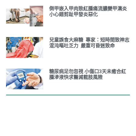
倒甲嵌入甲肉致紅腫痛流膿變甲溝炎
小心錯剪趾甲發炎惡化
兒童誤食大麻糖 專家：短時間致神志
混沌嘔吐乏力 嚴重可昏迷致命
糖尿病足勿忽視 小傷口3天未癒合紅
腫滲液快求醫減截肢風險