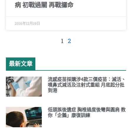
病 初戰過關 再戰攞命
2016年12月19日
1
2
最新文章
流感疫苗採購涉4款三價疫苗：滅活、
噴鼻式減活及注射式重組 月底起分批
到港
低頭族後遺症 胸椎過度後彎與圓肩 教
你「企鵝」康復訓練