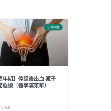
子宮頸癌
更年期】停經後出血 藏子
癌危機（醫學滿東華）
1年6月8日