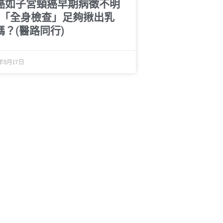
癌如子宮頸癌早期病徵不明
 「全身檢查」足夠揪出乳
嗎？(醫路同行)
年5月17日