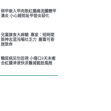
倒甲嵌入甲肉致紅腫痛流膿變甲
溝炎 小心錯剪趾甲發炎惡化
兒童誤食大麻糖 專家：短時間
致神志混沌嘔吐乏力 嚴重可昏
迷致命
糖尿病足勿忽視 小傷口3天未癒
合紅腫滲液快求醫減截肢風險