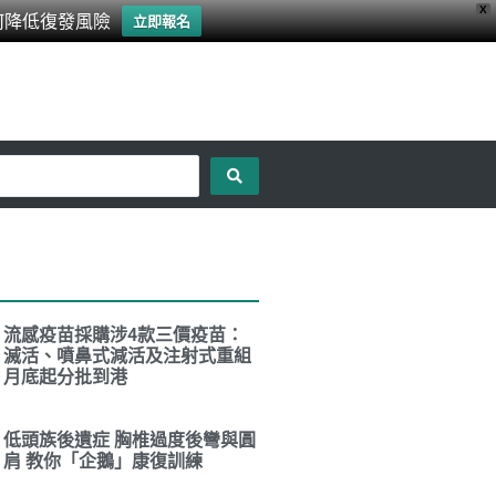
X
何降低復發風險
立即報名
流感疫苗採購涉4款三價疫苗：
滅活、噴鼻式減活及注射式重組
月底起分批到港
低頭族後遺症 胸椎過度後彎與圓
肩 教你「企鵝」康復訓練