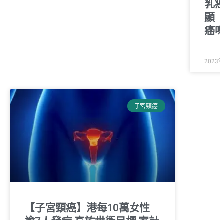
乳
顯
癌
2023
子宮頸癌
【子宮頸癌】港每10萬女性