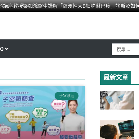
科講座教授梁如鴻醫生講解「瀰漫性大B細胞淋巴癌」診斷及如
Search
0
...
最新文章
子宮頸癌