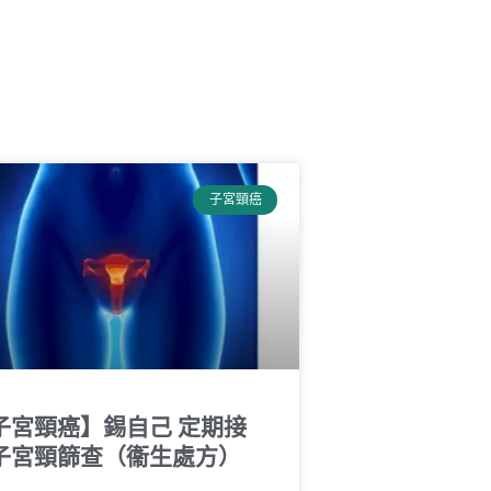
子宮頸癌
子宮頸癌】錫自己 定期接
子宮頸篩查（衞生處方）