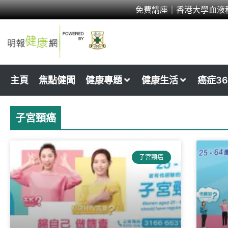
Skip
免費講座｜香港大學血液
to
content
主頁
焦點健聞
健康專題
健康生活
癌症36
子宮頸癌
Page
Page
Page
子宮頸癌