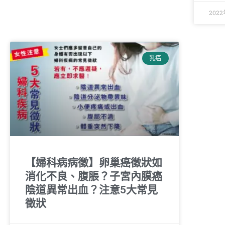
202
乳癌
【婦科病病徵】卵巢癌徵狀如
消化不良、腹脹？子宮內膜癌
陰道異常出血？注意5大常見
徵狀