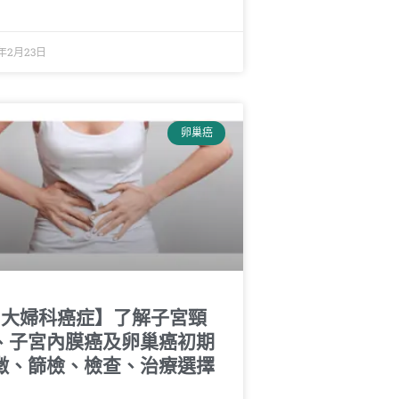
2年2月23日
卵巢癌
3大婦科癌症】了解子宮頸
、子宮內膜癌及卵巢癌初期
徵、篩檢、檢查、治療選擇