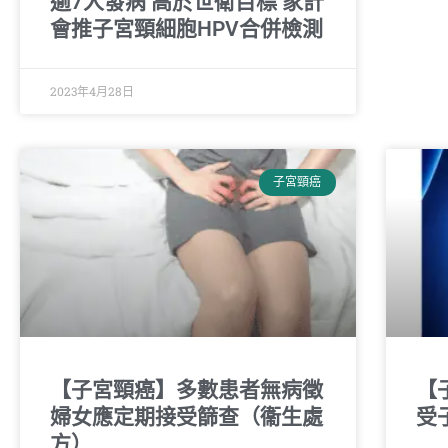
逾7人發病 高於世衛目標 家計
會推子宮頸細胞HPV合併檢測
2023年4月28日
子宮頸癌
【子宮頸癌】多數患者無病徵
【
婦女應定期接受篩查（衞生處
受
方）