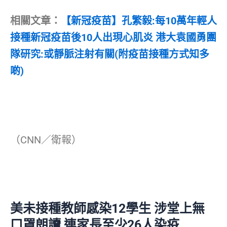
相關文章：
【新冠疫苗】孔繁毅:每10萬年輕人
接種新冠疫苗後10人出現心肌炎 港大袁國勇團
隊研究:或靜脈注射有關(附疫苗接種方式知多
啲)
（CNN／衛報）
美未接種教師感染12學生 涉堂上無
口罩朗讀 連家長至少26人染疫