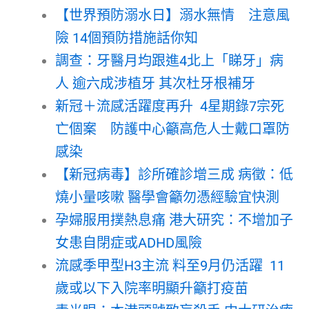
【世界預防溺水日】溺水無情 注意風
險 14個預防措施話你知
調查：牙醫月均跟進4北上「睇牙」病
人 逾六成涉植牙 其次杜牙根補牙
新冠＋流感活躍度再升 4星期錄7宗死
亡個案 防護中心籲高危人士戴口罩防
感染
【新冠病毒】診所確診增三成 病徵：低
燒小量咳嗽 醫學會籲勿憑經驗宜快測
孕婦服用撲熱息痛 港大研究：不增加子
女患自閉症或ADHD風險
流感季甲型H3主流 料至9月仍活躍 11
歲或以下入院率明顯升籲打疫苗