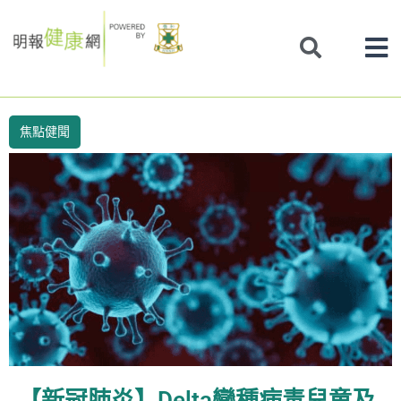
Skip
to
content
焦點健聞
【新冠肺炎】Delta變種病毒兒童及