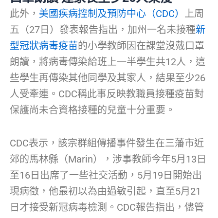
此外，
美國疾病控制及預防中心（CDC）
上周
五（27日）發表報告指出，加州一名未接種
新
型冠狀病毒疫苗
的小學教師因在課堂沒戴口罩
朗讀，將病毒傳染給班上一半學生共12人，這
些學生再傳染其他同學及其家人，結果至少26
人受牽連。CDC稱此事反映教職員接種疫苗對
保護尚未合資格接種的兒童十分重要。
CDC表示，該宗群組傳播事件發生在三藩市近
郊的馬林縣（Marin），涉事教師今年5月13日
至16日出席了一些社交活動，5月19日開始出
現病徵，他最初以為由過敏引起，直至5月21
日才接受新冠病毒檢測。CDC報告指出，儘管