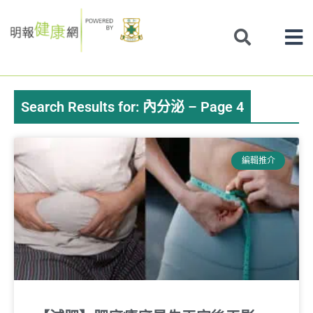
Skip
to
content
Search Results for: 內分泌 – Page 4
Page
Page
Page
Page
Page
Page
Page
編輯推介