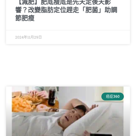
【減肥】肥底瘦底是先天定後天影
響？改變脂肪定位趕走「肥菌」助調
節肥瘦
2024年11月29日
癌症360