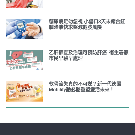
糖尿病足勿忽視 小傷口3天未癒合紅
腫滲液快求醫減截肢風險
乙肝篩查及治理可預防肝癌 衞生署籲
市民早驗早處理
軟骨流失真的不可逆？新一代德國
Mobility動必骼重塑靈活未來！