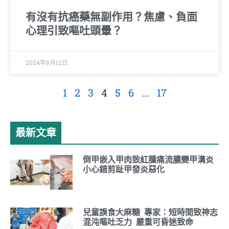
有沒有抗癌藥無副作用？焦慮、負面
心理引致嘔吐頭暈？
2024年8月12日
1
2
3
4
5
6
...
17
最新文章
倒甲嵌入甲肉致紅腫痛流膿變甲溝炎
小心錯剪趾甲發炎惡化
兒童誤食大麻糖 專家：短時間致神志
混沌嘔吐乏力 嚴重可昏迷致命