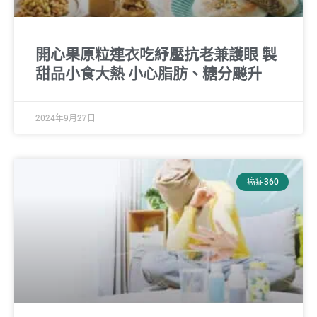
開心果原粒連衣吃紓壓抗老兼護眼 製
甜品小食大熱 小心脂肪、糖分飈升
2024年9月27日
癌症360