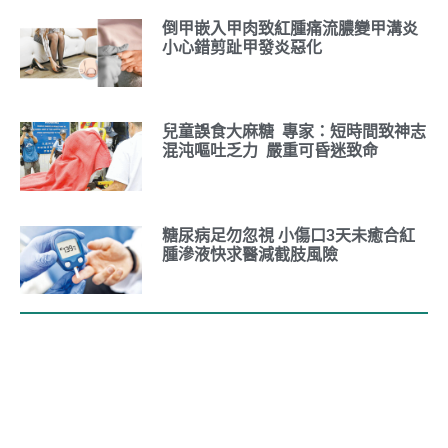
倒甲嵌入甲肉致紅腫痛流膿變甲溝炎
小心錯剪趾甲發炎惡化
兒童誤食大麻糖 專家：短時間致神志
混沌嘔吐乏力 嚴重可昏迷致命
糖尿病足勿忽視 小傷口3天未癒合紅
腫滲液快求醫減截肢風險