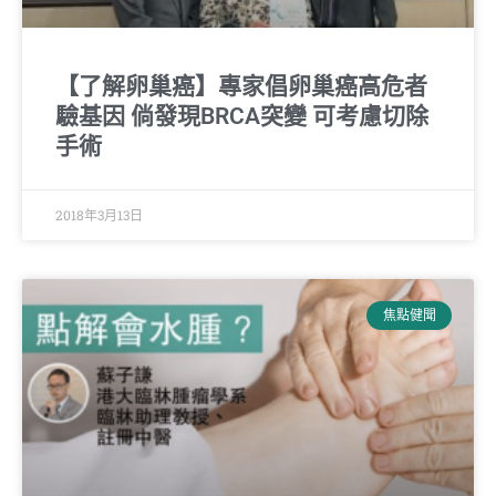
【了解卵巢癌】專家倡卵巢癌高危者
驗基因 倘發現BRCA突變 可考慮切除
手術
2018年3月13日
焦點健聞