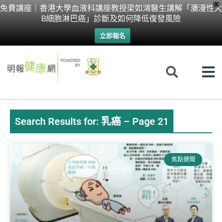
Skip
X
免費講座｜香港大學血液科講座教授梁如鴻醫生講解「瀰漫性大
B細胞淋巴癌」診斷及如何降低復發風險
to
立即報名
content
Search Results for: 乳癌 – Page 21
Page
Page
Page
Page
Page
Page
焦點健聞