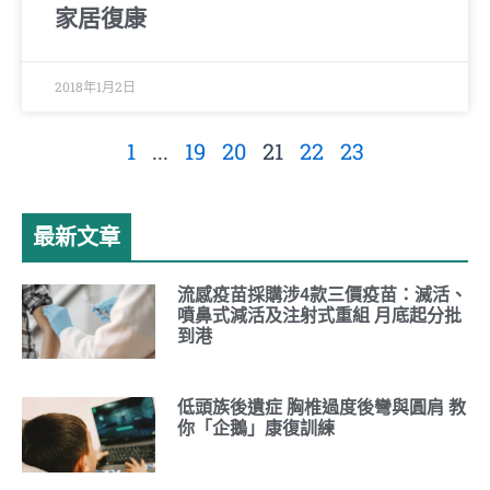
家居復康
2018年1月2日
1
...
19
20
21
22
23
最新文章
流感疫苗採購涉4款三價疫苗：滅活、
噴鼻式減活及注射式重組 月底起分批
到港
低頭族後遺症 胸椎過度後彎與圓肩 教
你「企鵝」康復訓練