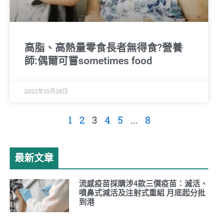
高脂、高熱量零食長者無得食?營養
師:偶爾可嘗sometimes food
2022年10月28日
1
2
3
4
5
...
8
最新文章
流感疫苗採購涉4款三價疫苗：滅活、
噴鼻式減活及注射式重組 月底起分批
到港