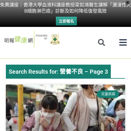
Skip
X
免費講座｜香港大學血液科講座教授梁如鴻醫生講解「瀰漫性大
B細胞淋巴癌」診斷及如何降低復發風險
to
立即報名
content
Search Results for: 營養不良 – Page 3
Page
Page
Page
Page
Page
Page
兒童疾病