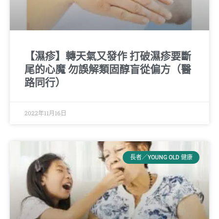
【濕疹】轉天氣又發作 打破濕疹要斷
尾的心魔 勿誤解類固醇盲從偏方（醫
路同行）
2022年11月16日
長者／YOUNG OLD 健康