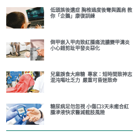
低頭族後遺症 胸椎過度後彎與圓肩 教
你「企鵝」康復訓練
倒甲嵌入甲肉致紅腫痛流膿變甲溝炎
小心錯剪趾甲發炎惡化
兒童誤食大麻糖 專家：短時間致神志
混沌嘔吐乏力 嚴重可昏迷致命
糖尿病足勿忽視 小傷口3天未癒合紅
腫滲液快求醫減截肢風險