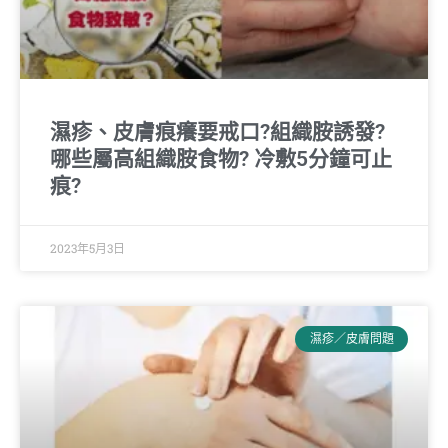
濕疹、皮膚痕癢要戒口?組織胺誘發?
哪些屬高組織胺食物? 冷敷5分鐘可止
痕?
2023年5月3日
濕疹／皮膚問題