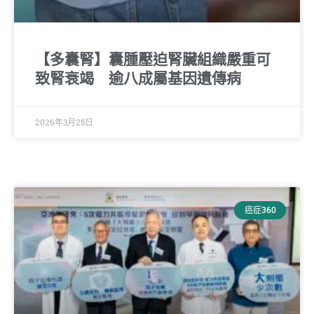
【多囊腎】囊腫壓迫腎臟組織嚴重可
致腎衰竭 逾八成屬基因遺傳病
2026年3月25日
癌症360