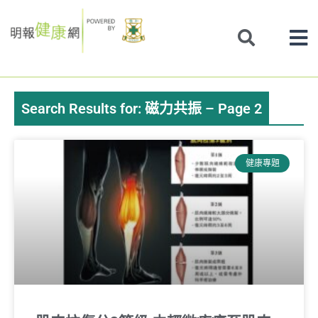
Skip
to
content
Search Results for: 磁力共振 – Page 2
Page
Page
Page
Page
Page
健康專題