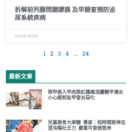
拆解前列腺問題謬誤 及早篩查預防泌
尿系統疾病
2026年1月15日
1
2
3
4
...
24
最新文章
倒甲嵌入甲肉致紅腫痛流膿變甲溝炎
小心錯剪趾甲發炎惡化
兒童誤食大麻糖 專家：短時間致神志
混沌嘔吐乏力 嚴重可昏迷致命