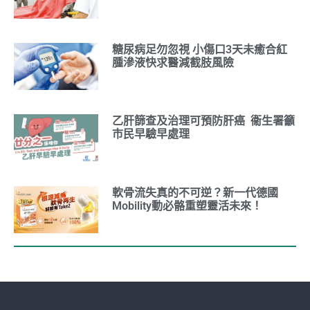
糖尿病足勿忽視 小傷口3天未癒合紅
腫滲液快求醫減截肢風險
乙肝篩查及治理可預防肝癌 衞生署籲
市民早驗早處理
軟骨流失真的不可逆？新一代德國
Mobility動必骼重塑靈活未來！