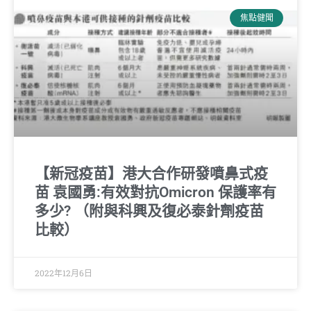
焦點健聞
【新冠疫苗】港大合作研發噴鼻式疫
苗 袁國勇:有效對抗Omicron 保護率有
多少? （附與科興及復必泰針劑疫苗
比較）
2022年12月6日