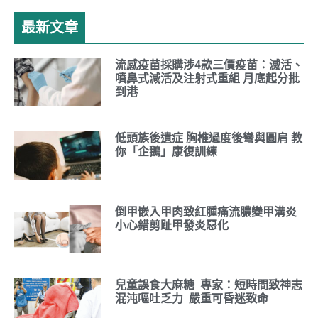
最新文章
流感疫苗採購涉4款三價疫苗：滅活、
噴鼻式減活及注射式重組 月底起分批
到港
低頭族後遺症 胸椎過度後彎與圓肩 教
你「企鵝」康復訓練
倒甲嵌入甲肉致紅腫痛流膿變甲溝炎
小心錯剪趾甲發炎惡化
兒童誤食大麻糖 專家：短時間致神志
混沌嘔吐乏力 嚴重可昏迷致命