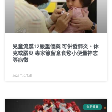
兒童流感12嚴重個案 可併發肺炎、休
克或腦炎 專家籲留意食慾小便量神志
等病徵
2023年10月3日
焦點健聞