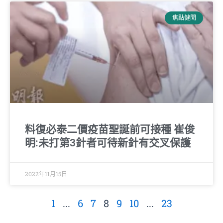
焦點健聞
料復必泰二價疫苗聖誕前可接種 崔俊
明:未打第3針者可待新針有交叉保護
2022年11月15日
1
...
6
7
8
9
10
...
23