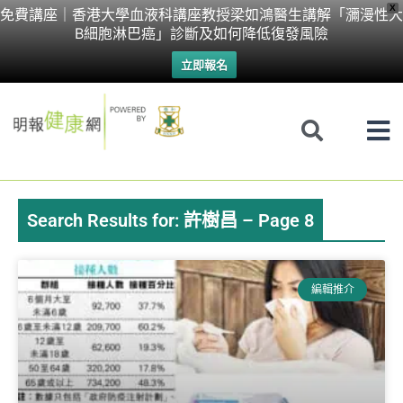
Skip
X
免費講座｜香港大學血液科講座教授梁如鴻醫生講解「瀰漫性大
B細胞淋巴癌」診斷及如何降低復發風險
to
立即報名
content
Search Results for: 許樹昌 – Page 8
Page
Page
Page
Page
Page
Page
Page
編輯推介