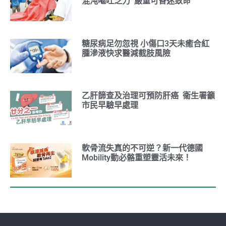
混沌嘔吐乏力 嚴重可昏迷致命
糖尿病足勿忽視 小傷口3天未癒合紅
腫滲液快求醫減截肢風險
乙肝篩查及治理可預防肝癌 衞生署籲
市民早驗早處理
軟骨流失真的不可逆？新一代德國
Mobility動必骼重塑靈活未來！