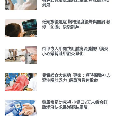
噴鼻式減活及注射式重組 月底起分批
到港
低頭族後遺症 胸椎過度後彎與圓肩 教
你「企鵝」康復訓練
倒甲嵌入甲肉致紅腫痛流膿變甲溝炎
小心錯剪趾甲發炎惡化
兒童誤食大麻糖 專家：短時間致神志
混沌嘔吐乏力 嚴重可昏迷致命
糖尿病足勿忽視 小傷口3天未癒合紅
腫滲液快求醫減截肢風險