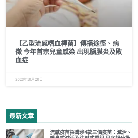
【乙型流感嗜血桿菌】傳播途徑、病
徵 今年首宗兒童感染 出現腦膜炎及敗
血症
2023年10月20日
最新文章
流感疫苗採購涉4款三價疫苗：滅活、