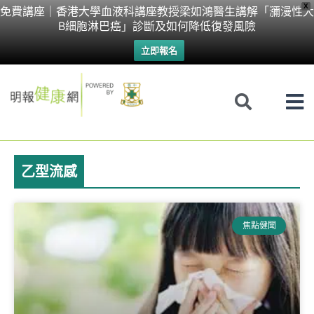
Skip
X
免費講座｜香港大學血液科講座教授梁如鴻醫生講解「瀰漫性大
B細胞淋巴癌」診斷及如何降低復發風險
to
立即報名
content
乙型流感
焦點健聞