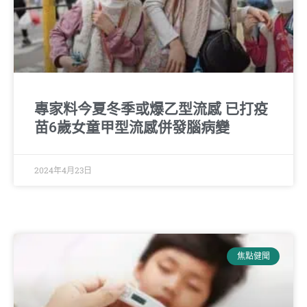
專家料今夏冬季或爆乙型流感 已打疫
苗6歲女童甲型流感併發腦病變
2024年4月23日
焦點健聞