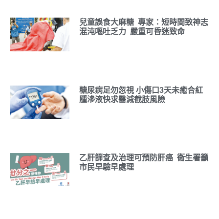
兒童誤食大麻糖 專家：短時間致神志
混沌嘔吐乏力 嚴重可昏迷致命
糖尿病足勿忽視 小傷口3天未癒合紅
腫滲液快求醫減截肢風險
乙肝篩查及治理可預防肝癌 衞生署籲
市民早驗早處理