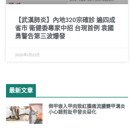
【武漢肺炎】內地320宗確診 遍四成
省市 衛健委專家中招 台現首例 袁國
勇警告第三波爆發
2020年1月22日
最新文章
倒甲嵌入甲肉致紅腫痛流膿變甲溝炎
小心錯剪趾甲發炎惡化