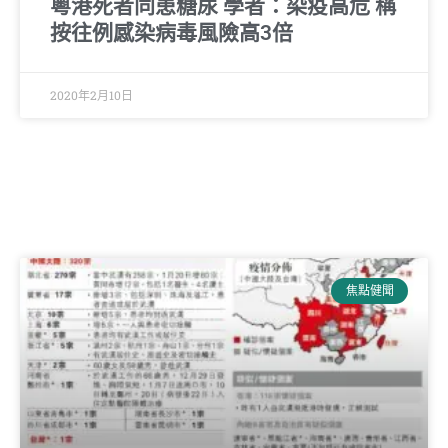
粵港死者同患糖尿 學者：染疫高危 稱
按往例感染病毒風險高3倍
2020年2月10日
焦點健聞