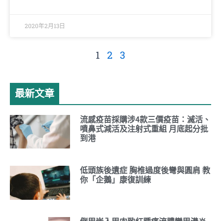
2020年2月13日
1
2
3
最新文章
流感疫苗採購涉4款三價疫苗：滅活、
噴鼻式減活及注射式重組 月底起分批
到港
低頭族後遺症 胸椎過度後彎與圓肩 教
你「企鵝」康復訓練