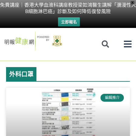
Skip
X
免費講座｜香港大學血液科講座教授梁如鴻醫生講解「瀰漫性大
B細胞淋巴癌」診斷及如何降低復發風險
to
立即報名
content
外科口罩
Page
Page
Page
編輯推介