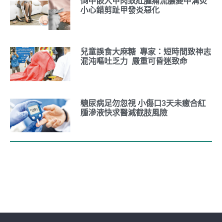
倒甲嵌入甲肉致紅腫痛流膿變甲溝炎
小心錯剪趾甲發炎惡化
兒童誤食大麻糖 專家：短時間致神志
混沌嘔吐乏力 嚴重可昏迷致命
糖尿病足勿忽視 小傷口3天未癒合紅
腫滲液快求醫減截肢風險