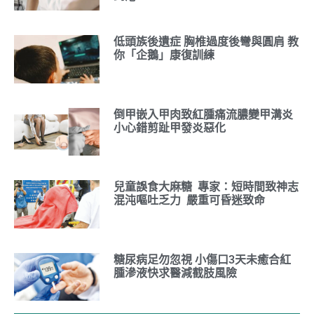
低頭族後遺症 胸椎過度後彎與圓肩 教
你「企鵝」康復訓練
倒甲嵌入甲肉致紅腫痛流膿變甲溝炎
小心錯剪趾甲發炎惡化
兒童誤食大麻糖 專家：短時間致神志
混沌嘔吐乏力 嚴重可昏迷致命
糖尿病足勿忽視 小傷口3天未癒合紅
腫滲液快求醫減截肢風險