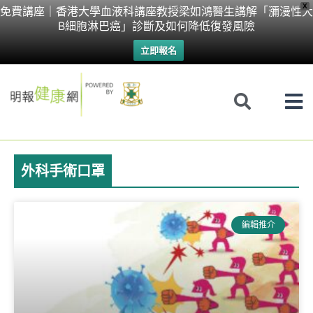
Skip
X
免費講座｜香港大學血液科講座教授梁如鴻醫生講解「瀰漫性大
B細胞淋巴癌」診斷及如何降低復發風險
to
立即報名
content
外科手術口罩
Page
Page
編輯推介