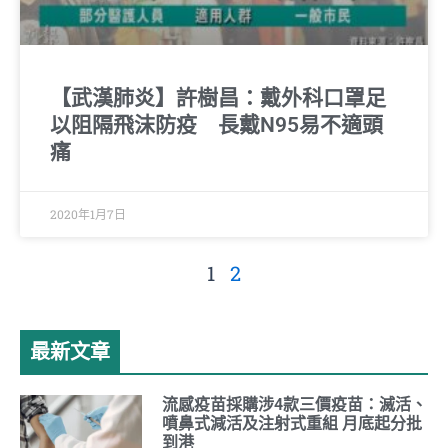
【武漢肺炎】許樹昌：戴外科口罩足
以阻隔飛沫防疫 長戴N95易不適頭
痛
2020年1月7日
1
2
最新文章
流感疫苗採購涉4款三價疫苗：滅活、
噴鼻式減活及注射式重組 月底起分批
到港