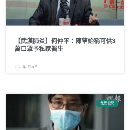
【武漢肺炎】何仲平：陳肇始稱可供3
萬口罩予私家醫生
2020年1月31日
焦點健聞