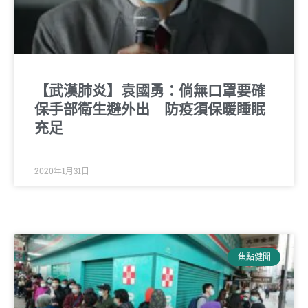
【武漢肺炎】袁國勇：倘無口罩要確
保手部衛生避外出 防疫須保暖睡眠
充足
2020年1月31日
焦點健聞