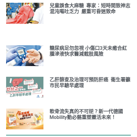
兒童誤食大麻糖 專家：短時間致神志
混沌嘔吐乏力 嚴重可昏迷致命
糖尿病足勿忽視 小傷口3天未癒合紅
腫滲液快求醫減截肢風險
乙肝篩查及治理可預防肝癌 衞生署籲
市民早驗早處理
軟骨流失真的不可逆？新一代德國
Mobility動必骼重塑靈活未來！