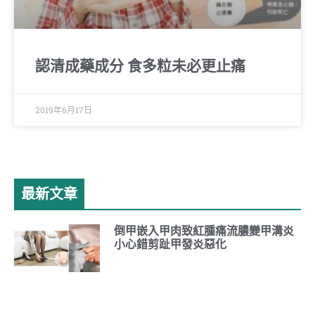
認清成藥成分 食多粒未必更止痛
2019年6月17日
最新文章
倒甲嵌入甲肉致紅腫痛流膿變甲溝炎
小心錯剪趾甲發炎惡化