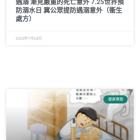
遇溺 漸見嚴重的死亡意外 7.25世界預
防溺水日 冀公眾提防遇溺意外（衞生
處方）
2023年7月24日
健康專題