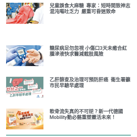
兒童誤食大麻糖 專家：短時間致神志
混沌嘔吐乏力 嚴重可昏迷致命
糖尿病足勿忽視 小傷口3天未癒合紅
腫滲液快求醫減截肢風險
乙肝篩查及治理可預防肝癌 衞生署籲
市民早驗早處理
軟骨流失真的不可逆？新一代德國
Mobility動必骼重塑靈活未來！