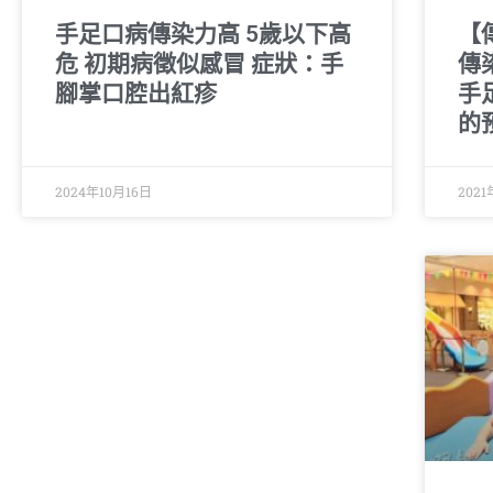
手足口病傳染力高 5歲以下高
【
危 初期病徵似感冒 症狀：手
傳
腳掌口腔出紅疹
手
的
2024年10月16日
2021