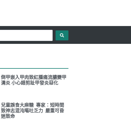
倒甲嵌入甲肉致紅腫痛流膿變甲
溝炎 小心錯剪趾甲發炎惡化
兒童誤食大麻糖 專家：短時間
致神志混沌嘔吐乏力 嚴重可昏
迷致命