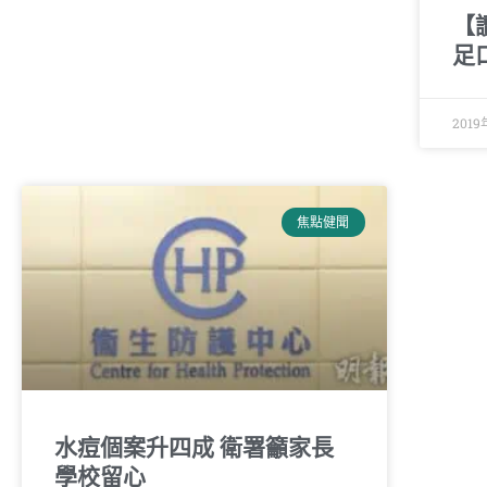
【讀
足
201
焦點健聞
水痘個案升四成 衛署籲家長
學校留心