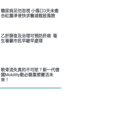
糖尿病足勿忽視 小傷口3天未癒
合紅腫滲液快求醫減截肢風險
乙肝篩查及治理可預防肝癌 衞
生署籲市民早驗早處理
軟骨流失真的不可逆？新一代德
國Mobility動必骼重塑靈活未
來！