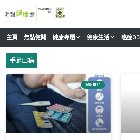
Skip
to
content
主頁
焦點健聞
健康專題
健康生活
癌症36
手足口病
編輯推介