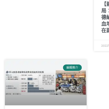
【
局：
德
血
在
2022
編輯推介