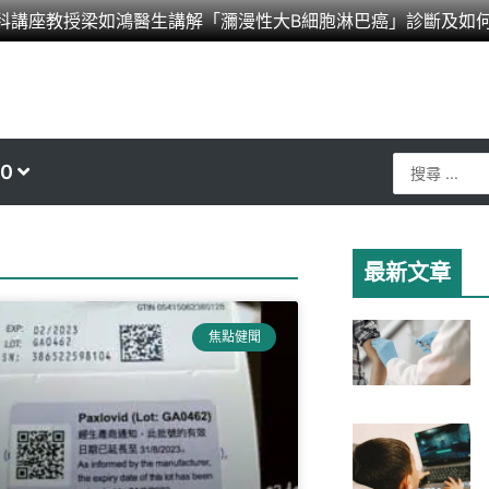
科講座教授梁如鴻醫生講解「瀰漫性大B細胞淋巴癌」診斷及如
Search
0
...
最新文章
焦點健聞