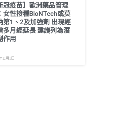
新冠疫苗】歐洲藥品管理
女性接種BioNTech或莫
納第1、2及加強劑 出現經
增多月經延長 建議列為潛
副作用
年11月1日