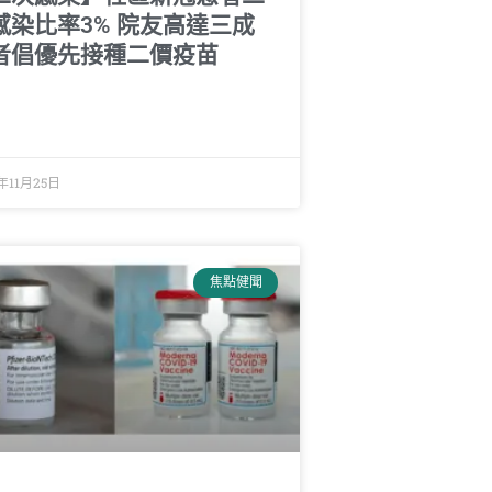
感染比率3% 院友高達三成
者倡優先接種二價疫苗
年11月25日
焦點健聞