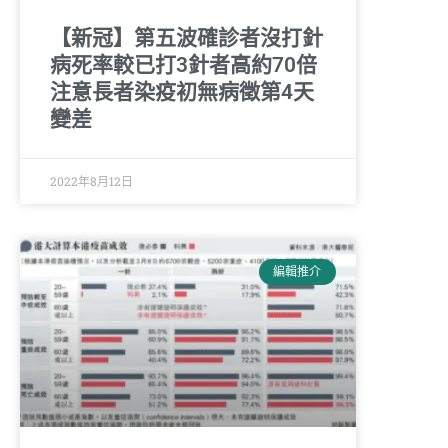
【新冠】第五波確診者沒打針
病死率較已打3針者高約70倍
注意長者染疫初無病徵第4天
變差
2022年8月12日
編輯推介