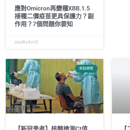
應對Omicron再變種XBB.1.5
接種二價疫苗更具保護力？副
作用？7個問題你要知
2023年1月27日
焦點健聞
【新冠患者】核酸檢測Ct值
【