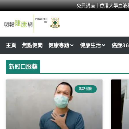
Skip
免費講座｜香港大學血液
to
content
主頁
焦點健聞
健康專題
健康生活
癌症36
新冠口服藥
焦點健聞