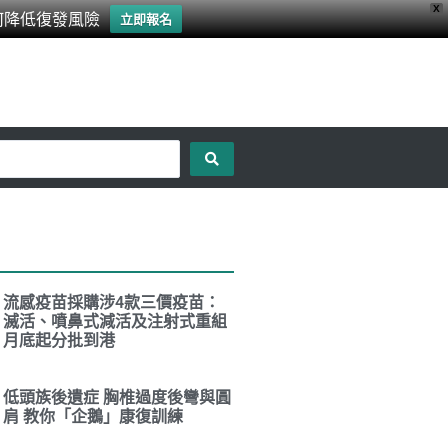
X
何降低復發風險
立即報名
流感疫苗採購涉4款三價疫苗：
滅活、噴鼻式減活及注射式重組
月底起分批到港
低頭族後遺症 胸椎過度後彎與圓
肩 教你「企鵝」康復訓練