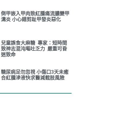
倒甲嵌入甲肉致紅腫痛流膿變甲
溝炎 小心錯剪趾甲發炎惡化
兒童誤食大麻糖 專家：短時間
致神志混沌嘔吐乏力 嚴重可昏
迷致命
糖尿病足勿忽視 小傷口3天未癒
合紅腫滲液快求醫減截肢風險