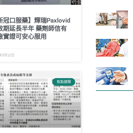
冠口服藥】輝瑞Paxlovid
效期延長半年 藥劑師信有
廠實證可安心服用
年5月12日
焦點健聞