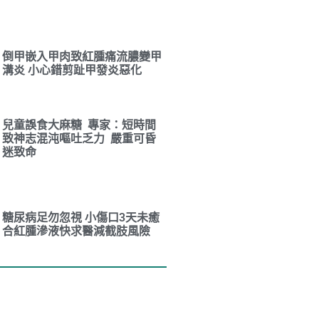
倒甲嵌入甲肉致紅腫痛流膿變甲
溝炎 小心錯剪趾甲發炎惡化
兒童誤食大麻糖 專家：短時間
致神志混沌嘔吐乏力 嚴重可昏
迷致命
糖尿病足勿忽視 小傷口3天未癒
合紅腫滲液快求醫減截肢風險