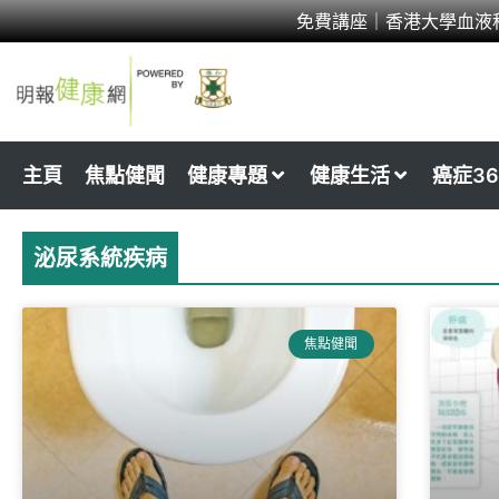
Skip
免費講座｜香港大學血液
to
content
主頁
焦點健聞
健康專題
健康生活
癌症36
泌尿系統疾病
焦點健聞