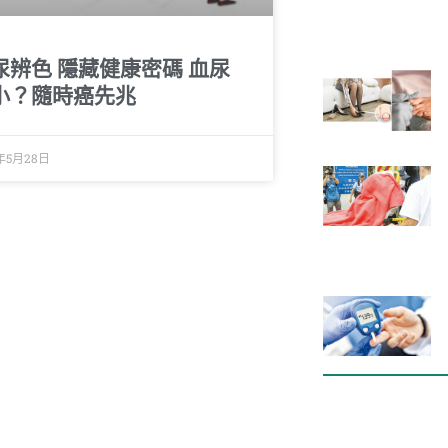
尿辨色 隱藏健康密碼 血尿
小？隨時癌先兆
8年5月28日