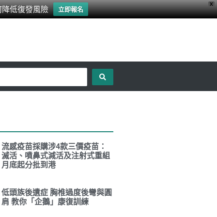
X
何降低復發風險
立即報名
流感疫苗採購涉4款三價疫苗：
滅活、噴鼻式減活及注射式重組
月底起分批到港
低頭族後遺症 胸椎過度後彎與圓
肩 教你「企鵝」康復訓練