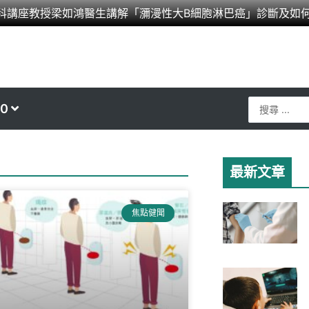
科講座教授梁如鴻醫生講解「瀰漫性大B細胞淋巴癌」診斷及如
Search
0
...
最新文章
焦點健聞