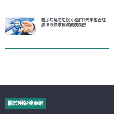
糖尿病足勿忽視 小傷口3天未癒合紅
腫滲液快求醫減截肢風險
關於明報健康網