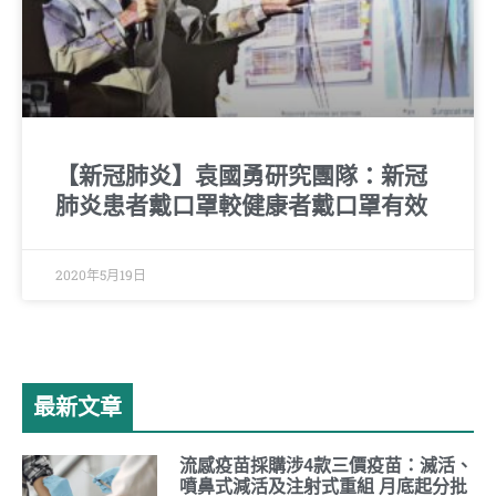
【新冠肺炎】袁國勇研究團隊：新冠
肺炎患者戴口罩較健康者戴口罩有效
2020年5月19日
最新文章
流感疫苗採購涉4款三價疫苗：滅活、
噴鼻式減活及注射式重組 月底起分批