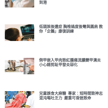
到港
低頭族後遺症 胸椎過度後彎與圓肩 教
你「企鵝」康復訓練
倒甲嵌入甲肉致紅腫痛流膿變甲溝炎
小心錯剪趾甲發炎惡化
兒童誤食大麻糖 專家：短時間致神志
混沌嘔吐乏力 嚴重可昏迷致命