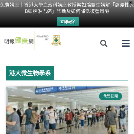
Skip
X
免費講座｜香港大學血液科講座教授梁如鴻醫生講解「瀰漫性大
B細胞淋巴癌」診斷及如何降低復發風險
to
立即報名
content
港大微生物學系
焦點健聞