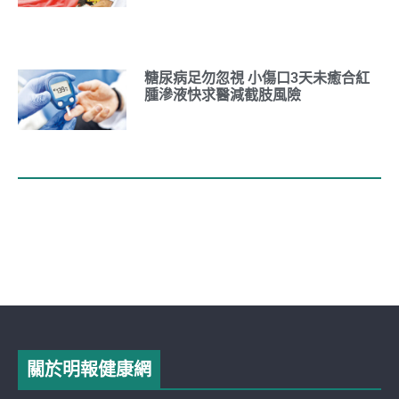
糖尿病足勿忽視 小傷口3天未癒合紅
腫滲液快求醫減截肢風險
關於明報健康網