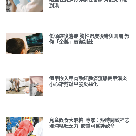
噴鼻式減活及注射式重組 月底起分批
到港
低頭族後遺症 胸椎過度後彎與圓肩 教
你「企鵝」康復訓練
倒甲嵌入甲肉致紅腫痛流膿變甲溝炎
小心錯剪趾甲發炎惡化
兒童誤食大麻糖 專家：短時間致神志
混沌嘔吐乏力 嚴重可昏迷致命