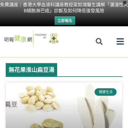
Skip
X
免費講座｜香港大學血液科講座教授梁如鴻醫生講解「瀰漫性大
B細胞淋巴癌」診斷及如何降低復發風險
to
立即報名
content
無花果淮山扁豆湯
健康生活