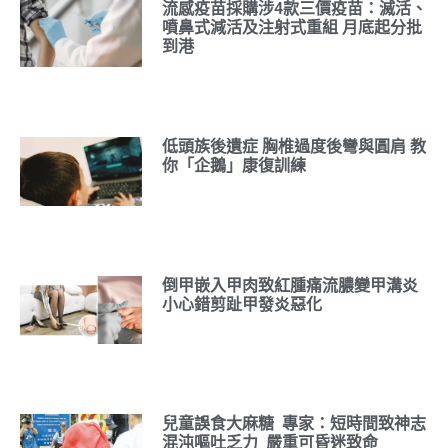
流感疫苗採購涉4款三價疫苗：滅活、
噴鼻式減活及注射式重組 月底起分批
到港
低頭族後遺症 胸椎過度後彎與圓肩 教
你「企鵝」康復訓練
倒甲嵌入甲肉致紅腫痛流膿變甲溝炎
小心錯剪趾甲發炎惡化
兒童誤食大麻糖 專家：短時間致神志
混沌嘔吐乏力 嚴重可昏迷致命