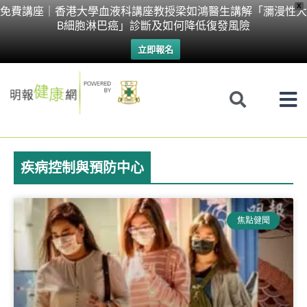
Skip
X
免費講座｜香港大學血液科講座教授梁如鴻醫生講解「瀰漫性大
B細胞淋巴癌」診斷及如何降低復發風險
to
立即報名
content
疾病控制與預防中心
焦點健聞