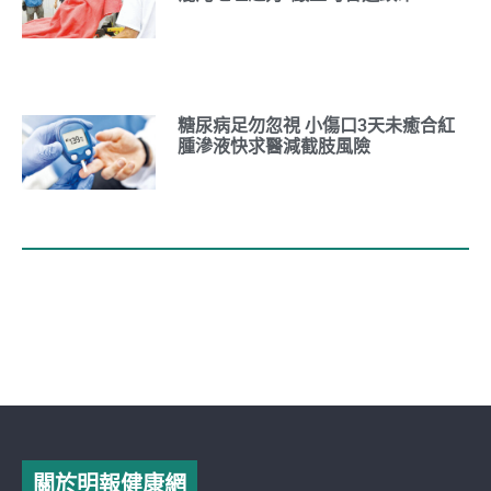
糖尿病足勿忽視 小傷口3天未癒合紅
腫滲液快求醫減截肢風險
關於明報健康網