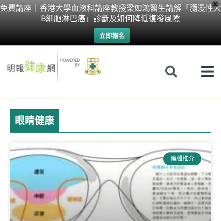
Skip
X
免費講座｜香港大學血液科講座教授梁如鴻醫生講解「瀰漫性大
B細胞淋巴癌」診斷及如何降低復發風險
to
立即報名
content
眼睛健康
編輯推介