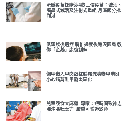
流感疫苗採購涉4款三價疫苗：滅活、
噴鼻式減活及注射式重組 月底起分批
到港
低頭族後遺症 胸椎過度後彎與圓肩 教
你「企鵝」康復訓練
倒甲嵌入甲肉致紅腫痛流膿變甲溝炎
小心錯剪趾甲發炎惡化
兒童誤食大麻糖 專家：短時間致神志
混沌嘔吐乏力 嚴重可昏迷致命