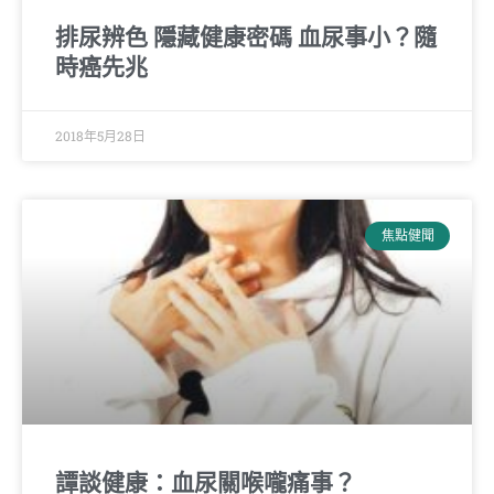
排尿辨色 隱藏健康密碼 血尿事小？隨
時癌先兆
2018年5月28日
焦點健聞
譚談健康：血尿關喉嚨痛事？