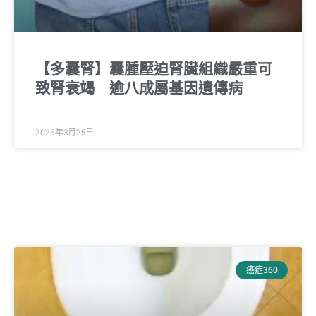
【多囊腎】囊腫壓迫腎臟組織嚴重可
致腎衰竭 逾八成屬基因遺傳病
2026年3月25日
癌症360