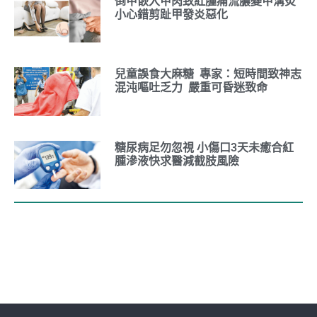
倒甲嵌入甲肉致紅腫痛流膿變甲溝炎
小心錯剪趾甲發炎惡化
兒童誤食大麻糖 專家：短時間致神志
混沌嘔吐乏力 嚴重可昏迷致命
糖尿病足勿忽視 小傷口3天未癒合紅
腫滲液快求醫減截肢風險