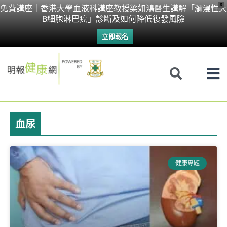
Skip
X
免費講座｜香港大學血液科講座教授梁如鴻醫生講解「瀰漫性大
B細胞淋巴癌」診斷及如何降低復發風險
to
立即報名
content
血尿
Page
Page
健康專題