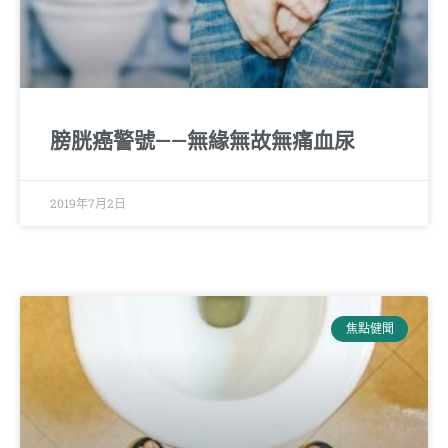
膀胱癌警號——無緣無故無痛血尿
2019年7月2日
焦點健聞