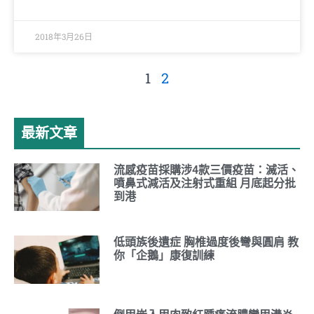
2018年3月26日
1
2
最新文章
流感疫苗採購涉4款三價疫苗：滅活、
噴鼻式減活及注射式重組 月底起分批
到港
低頭族後遺症 胸椎過度後彎與圓肩 教
你「企鵝」康復訓練