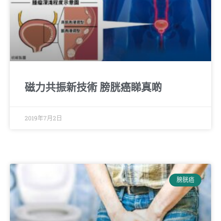
磁力共振新技術 膀胱癌睇真啲
2019年7月2日
膀胱癌