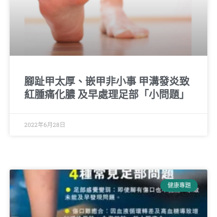
腳趾甲太厚、嵌甲非小事 甲溝發炎致
紅腫痛化膿 及早處理足部「小問題」
2022年6月28日
健康專題