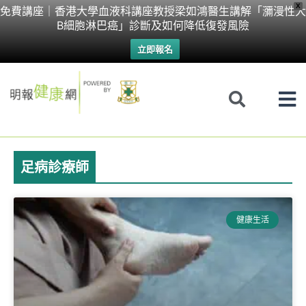
Skip
X
免費講座｜香港大學血液科講座教授梁如鴻醫生講解「瀰漫性大
B細胞淋巴癌」診斷及如何降低復發風險
to
立即報名
content
足病診療師
健康生活