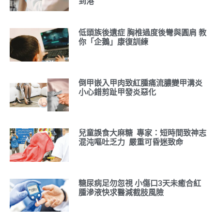
到港
低頭族後遺症 胸椎過度後彎與圓肩 教
你「企鵝」康復訓練
倒甲嵌入甲肉致紅腫痛流膿變甲溝炎
小心錯剪趾甲發炎惡化
兒童誤食大麻糖 專家：短時間致神志
混沌嘔吐乏力 嚴重可昏迷致命
糖尿病足勿忽視 小傷口3天未癒合紅
腫滲液快求醫減截肢風險