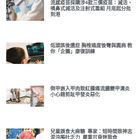
流感疫苗採購涉4款三價疫苗：滅活、
噴鼻式減活及注射式重組 月底起分批
到港
低頭族後遺症 胸椎過度後彎與圓肩 教
你「企鵝」康復訓練
倒甲嵌入甲肉致紅腫痛流膿變甲溝炎
小心錯剪趾甲發炎惡化
兒童誤食大麻糖 專家：短時間致神志
混沌嘔吐乏力 嚴重可昏迷致命