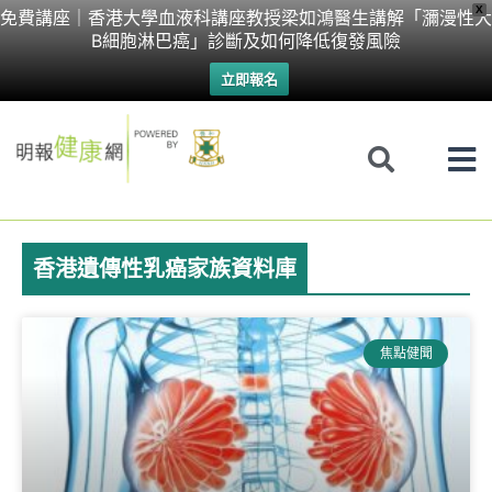
Skip
X
免費講座｜香港大學血液科講座教授梁如鴻醫生講解「瀰漫性大
B細胞淋巴癌」診斷及如何降低復發風險
to
立即報名
content
香港遺傳性乳癌家族資料庫
焦點健聞