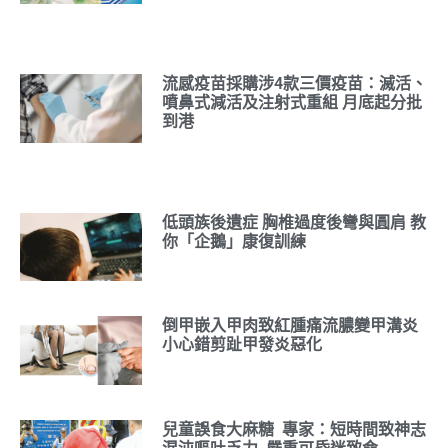
流感疫苗採購涉4款三價疫苗：滅活、
噴鼻式減活及注射式重組 月底起分批
到港
低頭族後遺症 胸椎過度後彎與圓肩 教
你「企鵝」康復訓練
倒甲嵌入甲肉致紅腫痛流膿變甲溝炎
小心錯剪趾甲發炎惡化
兒童誤食大麻糖 專家：短時間致神志