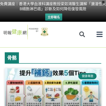
Skip
X
免費講座｜香港大學血液科講座教授梁如鴻醫生講解「瀰漫性大
B細胞淋巴癌」診斷及如何降低復發風險
to
立即報名
content
骨骼
健康專題