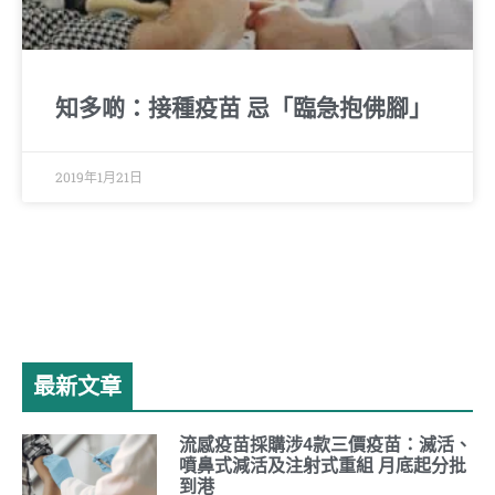
知多啲：接種疫苗 忌「臨急抱佛腳」
2019年1月21日
最新文章
流感疫苗採購涉4款三價疫苗：滅活、
噴鼻式減活及注射式重組 月底起分批
到港