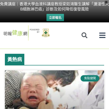
Skip
X
免費講座｜香港大學血液科講座教授梁如鴻醫生講解「瀰漫性大
B細胞淋巴癌」診斷及如何降低復發風險
to
立即報名
content
黃熱病
焦點健聞