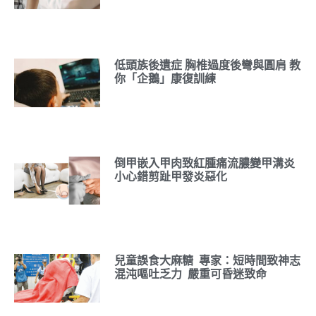
低頭族後遺症 胸椎過度後彎與圓肩 教
你「企鵝」康復訓練
倒甲嵌入甲肉致紅腫痛流膿變甲溝炎
小心錯剪趾甲發炎惡化
兒童誤食大麻糖 專家：短時間致神志
混沌嘔吐乏力 嚴重可昏迷致命