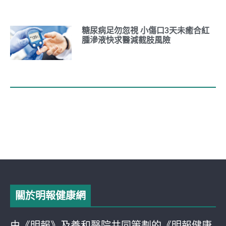
糖尿病足勿忽視 小傷口3天未癒合紅
腫滲液快求醫減截肢風險
關於明報健康網
由《明報》及養和醫院共同策劃的《明報健康