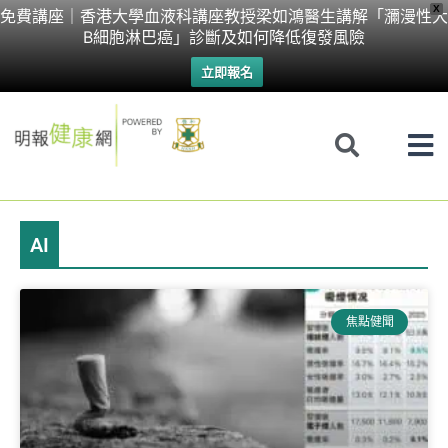
Skip
X
免費講座｜香港大學血液科講座教授梁如鴻醫生講解「瀰漫性大
B細胞淋巴癌」診斷及如何降低復發風險
to
立即報名
content
AI
焦點健聞