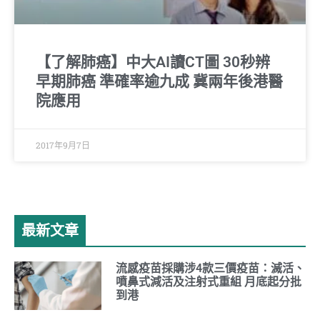
【了解肺癌】中大AI讀CT圖 30秒辨
早期肺癌 準確率逾九成 冀兩年後港醫
院應用
2017年9月7日
最新文章
流感疫苗採購涉4款三價疫苗：滅活、
噴鼻式減活及注射式重組 月底起分批
到港