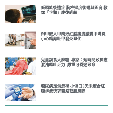
低頭族後遺症 胸椎過度後彎與圓肩 教
你「企鵝」康復訓練
倒甲嵌入甲肉致紅腫痛流膿變甲溝炎
小心錯剪趾甲發炎惡化
兒童誤食大麻糖 專家：短時間致神志
混沌嘔吐乏力 嚴重可昏迷致命
糖尿病足勿忽視 小傷口3天未癒合紅
腫滲液快求醫減截肢風險